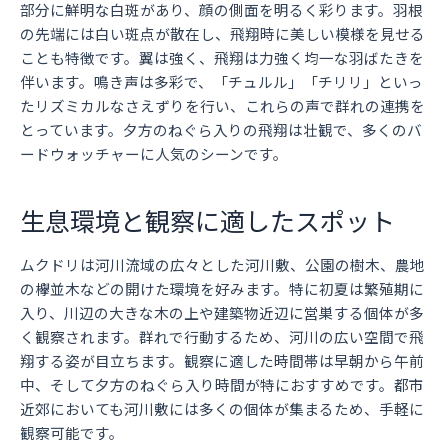
部分に鮮明な白斑があり、顔の側面を明るく彩ります。羽根
の先端には白い斑点が散在し、飛翔時に美しい模様を見せる
ことも特徴です。翼は強く、飛翔は力強く均一な羽ばたきを
伴います。鳴き声は多彩で、「チュルル」「チリリ」といっ
たリズミカルなさえずりを行い、これらの声で群れの連携を
とっています。夕方のねぐら入りの飛翔は壮観で、多くのバ
ードウォッチャーに人気のシーンです。
生息環境と観察に適したスポット
ムクドリは河川流域の広々とした河川敷、公園の樹木、農地
の欅並木などの開けた環境を好みます。特に初夏は繁殖期に
入り、川辺の大きな木の上や建築物近辺に営巣する個体が多
く観察されます。群れで行動するため、河川の広い空間で飛
翔する姿が目立ちます。観察に適した時間帯は早朝から午前
中、そして夕方のねぐら入り時間が特におすすめです。都市
近郊においても河川敷には多くの個体が集まるため、手軽に
観察可能です。