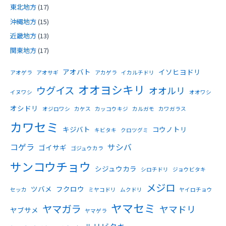
東北地方
(17)
沖縄地方
(15)
近畿地方
(13)
関東地方
(17)
アオバト
イソヒヨドリ
アオゲラ
アオサギ
アカゲラ
イカルチドリ
オオヨシキリ
ウグイス
オオルリ
イヌワシ
オオワシ
オシドリ
オジロワシ
カケス
カッコウキジ
カルガモ
カワガラス
カワセミ
キジバト
コウノトリ
キビタキ
クロツグミ
コゲラ
サシバ
ゴイサギ
ゴジュウカラ
サンコウチョウ
シジュウカラ
シロチドリ
ジョウビタキ
メジロ
ツバメ
フクロウ
セッカ
ミヤコドリ
ムクドリ
ヤイロチョウ
ヤマセミ
ヤマガラ
ヤマドリ
ヤブサメ
ヤマゲラ