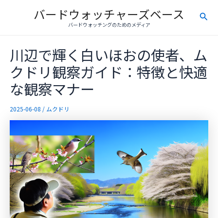
内
バードウォッチャーズベース
検
容
バードウォッチングのためのメディア
を
索
ス
川辺で輝く白いほおの使者、ム
キ
ッ
クドリ観察ガイド：特徴と快適
プ
な観察マナー
2025-06-08
/
ムクドリ