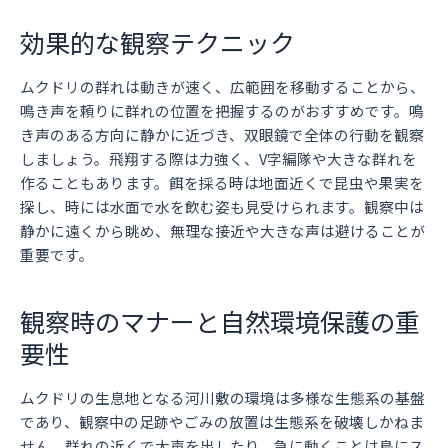
効果的な観察テクニック
ムクドリの群れは動きが速く、広範囲を移動することから、
鳴き声を頼りに群れの位置を把握するのがおすすめです。鳴
き声のある方向に静かに近づき、双眼鏡で全体の行動を観察
しましょう。飛翔する際は力強く、V字編隊や大きな群れを
作ることもあります。餌を採る時は地面近くで昆虫や果実を
探し、時には水面で水を飲む姿も見受けられます。観察中は
静かに遠くから眺め、無理な接近や大きな声は避けることが
重要です。
観察時のマナーと自然環境保護の重
要性
ムクドリの生息地となる河川敷の環境は多様な生態系の基盤
であり、観察中の足跡やごみの放置は生態系を破壊しかねま
せん。群れの近くで大声を出したり、急に動くことは鳥にス