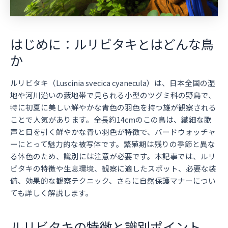
はじめに：ルリビタキとはどんな鳥
か
ルリビタキ（Luscinia svecica cyanecula）は、日本全国の湿
地や河川沿いの藪地帯で見られる小型のツグミ科の野鳥で、
特に初夏に美しい鮮やかな青色の羽色を持つ雄が観察される
ことで人気があります。全長約14cmのこの鳥は、繊細な歌
声と目を引く鮮やかな青い羽色が特徴で、バードウォッチャ
ーにとって魅力的な被写体です。繁殖期は残りの季節と異な
る体色のため、識別には注意が必要です。本記事では、ルリ
ビタキの特徴や生息環境、観察に適したスポット、必要な装
備、効果的な観察テクニック、さらに自然保護マナーについ
ても詳しく解説します。
ルリビタキの特徴と識別ポイント