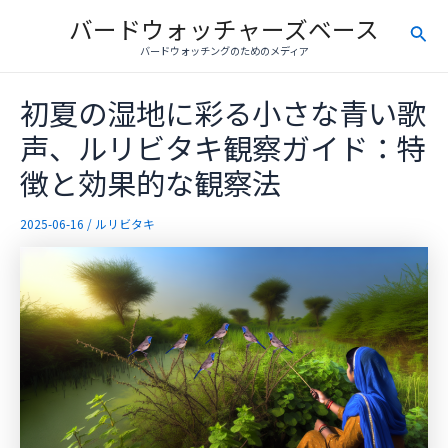
内
バードウォッチャーズベース
検
容
バードウォッチングのためのメディア
を
索
ス
初夏の湿地に彩る小さな青い歌
キ
ッ
声、ルリビタキ観察ガイド：特
プ
徴と効果的な観察法
2025-06-16
/
ルリビタキ