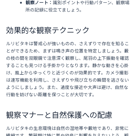
観察ノート：
識別ポイントや行動パターン、観察場
所の記録に役立てましょう。
効果的な観察テクニック
ルリビタキは警戒心が強いものの、さえずりで存在を知るこ
とができるため、まずは鳴き声の位置を特定しましょう。藪
の枝の間を双眼鏡で注意深く観察し、尾羽の上下振動を確認
することも見つける手掛かりとなります。静かな動きを心掛
け、風上からゆっくりと近づくのが効果的です。カメラ撮影
は連写機能を利用し、さえずりや飛び立ちの瞬間を逃さない
ようにしましょう。また、過度な接近や大声は避け、自然な
行動を妨げない距離を保つことが大切です。
観察マナーと自然保護への配慮
ルリビタキの生息環境は自然の湿地帯や藪地であり、非常に
繊細です。繁殖期は特に巣や幼鳥に影響を与えないよう、観