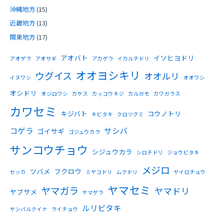
沖縄地方
(15)
近畿地方
(13)
関東地方
(17)
アオバト
イソヒヨドリ
アオゲラ
アオサギ
アカゲラ
イカルチドリ
オオヨシキリ
ウグイス
オオルリ
イヌワシ
オオワシ
オシドリ
オジロワシ
カケス
カッコウキジ
カルガモ
カワガラス
カワセミ
キジバト
コウノトリ
キビタキ
クロツグミ
コゲラ
サシバ
ゴイサギ
ゴジュウカラ
サンコウチョウ
シジュウカラ
シロチドリ
ジョウビタキ
メジロ
ツバメ
フクロウ
セッカ
ミヤコドリ
ムクドリ
ヤイロチョウ
ヤマセミ
ヤマガラ
ヤマドリ
ヤブサメ
ヤマゲラ
ルリビタキ
ヤンバルクイナ
ライチョウ