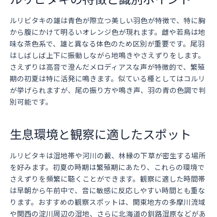
ルリビタキの雄は青色が際立つ美しい羽色が特徴で、特に胸
から腹にかけて明るいオレンジ色が現れます。雌や若鳥は地
味な茶色系で、雄と異なる体色のため区別が重要です。尾羽
はしばしば上下に振動しながら地鳴きやさえずりをします。
さえずりは高音で澄んだメロディアスな声が特徴的で、繁殖
期の初夏は特に活発に鳴きます。似ている種としてはコルリ
が挙げられますが、尾の振り方や鳴き声、羽の青の色調で判
別可能です。
生息環境と観察に適したスポット
ルリビタキは湿地帯や河川の藪、林縁の下草が密生する場所
を好みます。初夏の時期は繁殖期にあたり、これらの環境で
さえずりを頻繁に聴くことができます。観察に適した時間帯
は早朝から午前中で、音に敏感に反応しやすい時間とも重な
ります。おすすめの観察スポットは、関東地方の多摩川流域
や関西の淀川周辺の湿地、さらに北海道の釧路湿原などがあ