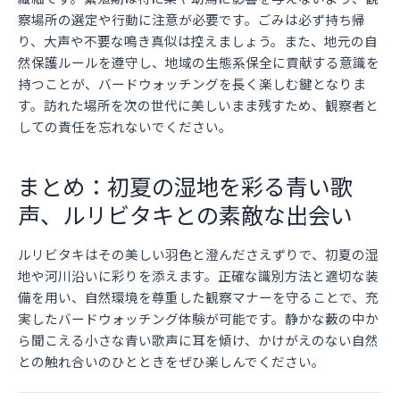
察場所の選定や行動に注意が必要です。ごみは必ず持ち帰
り、大声や不要な鳴き真似は控えましょう。また、地元の自
然保護ルールを遵守し、地域の生態系保全に貢献する意識を
持つことが、バードウォッチングを長く楽しむ鍵となりま
す。訪れた場所を次の世代に美しいまま残すため、観察者と
しての責任を忘れないでください。
まとめ：初夏の湿地を彩る青い歌
声、ルリビタキとの素敵な出会い
ルリビタキはその美しい羽色と澄んださえずりで、初夏の湿
地や河川沿いに彩りを添えます。正確な識別方法と適切な装
備を用い、自然環境を尊重した観察マナーを守ることで、充
実したバードウォッチング体験が可能です。静かな藪の中か
ら聞こえる小さな青い歌声に耳を傾け、かけがえのない自然
との触れ合いのひとときをぜひ楽しんでください。