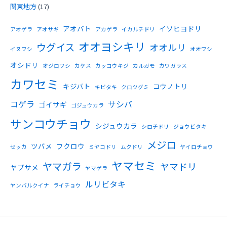
関東地方
(17)
アオバト
イソヒヨドリ
アオゲラ
アオサギ
アカゲラ
イカルチドリ
オオヨシキリ
ウグイス
オオルリ
イヌワシ
オオワシ
オシドリ
オジロワシ
カケス
カッコウキジ
カルガモ
カワガラス
カワセミ
キジバト
コウノトリ
キビタキ
クロツグミ
コゲラ
サシバ
ゴイサギ
ゴジュウカラ
サンコウチョウ
シジュウカラ
シロチドリ
ジョウビタキ
メジロ
ツバメ
フクロウ
セッカ
ミヤコドリ
ムクドリ
ヤイロチョウ
ヤマセミ
ヤマガラ
ヤマドリ
ヤブサメ
ヤマゲラ
ルリビタキ
ヤンバルクイナ
ライチョウ