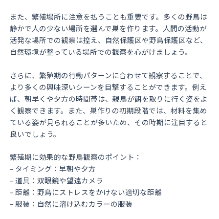
また、繁殖場所に注意を払うことも重要です。多くの野鳥は
静かで人の少ない場所を選んで巣を作ります。人間の活動が
活発な場所での観察は控え、自然保護区や野鳥保護区など、
自然環境が整っている場所での観察を心がけましょう。
さらに、繁殖期の行動パターンに合わせて観察することで、
より多くの興味深いシーンを目撃することができます。例え
ば、朝早くや夕方の時間帯は、親鳥が餌を取りに行く姿をよ
く観察できます。また、巣作りの初期段階では、材料を集め
ている姿が見られることが多いため、その時期に注目すると
良いでしょう。
繁殖期に効果的な野鳥観察のポイント：
– タイミング：早朝や夕方
– 道具：双眼鏡や望遠カメラ
– 距離：野鳥にストレスをかけない適切な距離
– 服装：自然に溶け込むカラーの服装