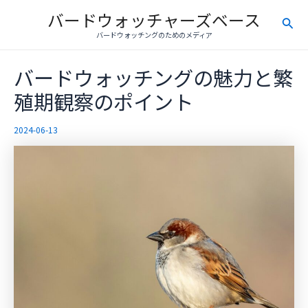
内
バードウォッチャーズベース
検
容
バードウォッチングのためのメディア
を
索
ス
バードウォッチングの魅力と繁
キ
ッ
殖期観察のポイント
プ
2024-06-13