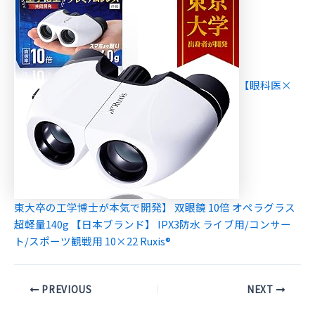
【眼科医×
東大卒の工学博士が本気で開発】 双眼鏡 10倍 オペラグラス
超軽量140g 【日本ブランド】 IPX3防水 ライブ用/コンサー
ト/スポーツ観戦用 10×22 Ruxis®
Post
PREVIOUS
NEXT
navigation