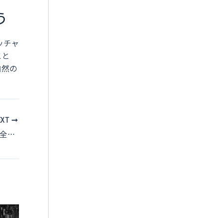
う
ッチャ
こと
自然の
EXT
緑陰に響く美しい囀り、ヤブサメ観察完全ガイド：生態・識別・観察スポットとテクニックを徹底解説