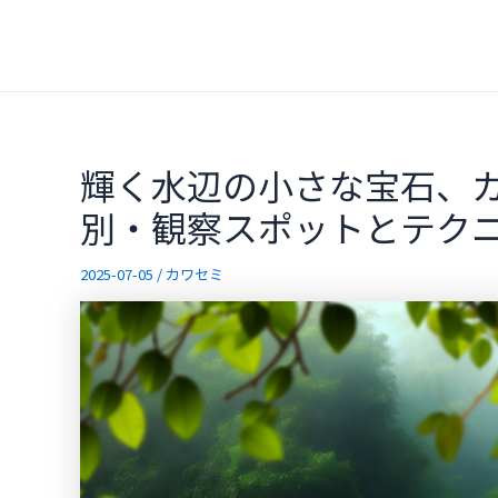
内
容
を
ス
キ
ッ
輝く水辺の小さな宝石、
プ
別・観察スポットとテク
2025-07-05
/
カワセミ