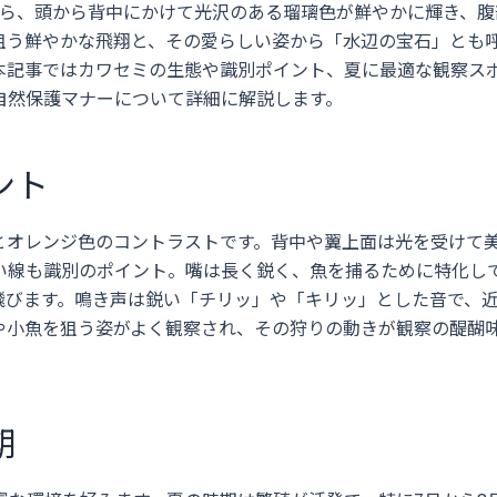
がら、頭から背中にかけて光沢のある瑠璃色が鮮やかに輝き、腹
狙う鮮やかな飛翔と、その愛らしい姿から「水辺の宝石」とも
本記事ではカワセミの生態や識別ポイント、夏に最適な観察ス
自然保護マナーについて詳細に解説します。
ント
とオレンジ色のコントラストです。背中や翼上面は光を受けて
い線も識別のポイント。嘴は長く鋭く、魚を捕るために特化し
飛びます。鳴き声は鋭い「チリッ」や「キリッ」とした音で、
や小魚を狙う姿がよく観察され、その狩りの動きが観察の醍醐
期