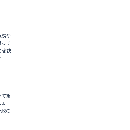
眼鏡や
狙って
の秘訣
い。
いて驚
しょ
行政の