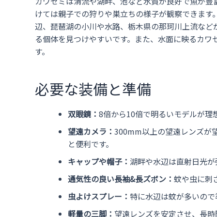
カワセミは清流や湖畔、池など水質が良好で魚が豊
けては親子での狩りや巣立ちの様子が観察できます
辺、琵琶湖の小川や水路、栃木県の那珂川上流など
る個体を見つけやすいです。また、水面に映るカワ
す。
必要な装備と準備
双眼鏡：
8倍から10倍で明るいモデルが
望遠カメラ：
300mm以上の望遠レンズ
と便利です。
キャップや帽子：
湖畔や水辺は直射日光が
通気性の良い長袖&長ズボン：
蚊や虫に刺
虫よけスプレー：
特に水辺は蚊が多いので
軽量の三脚：
望遠レンズを安定させ、長時