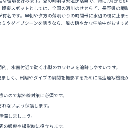
富な環境を好みます。夏の時期は繁殖が活発で、特に7月から8
。観察スポットとしては、全国の河川のせせらぎ、長野県の諏
が有名です。早朝や夕方の薄明かりの時間帯に水辺の枝に止ま
セミやダイブシーンを狙うなら、風の穏やかな午前中がおすす
理想的。水面付近で動く小型のカワセミを追跡しやすいです。
が望ましく、飛翔やダイブの瞬間を撮影するために高速連写機能
強いので紫外線対策に必須です。
されないよう保護します。
準備しましょう。
間の観察や撮影時に役立ちます。