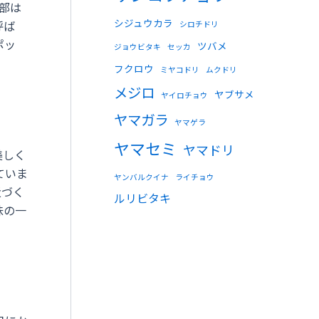
部は
シジュウカラ
呼ば
シロチドリ
ポッ
ツバメ
ジョウビタキ
セッカ
フクロウ
ミヤコドリ
ムクドリ
メジロ
ヤブサメ
ヤイロチョウ
ヤマガラ
ヤマゲラ
ヤマセミ
ヤマドリ
美しく
ていま
ヤンバルクイナ
ライチョウ
近づく
ルリビタキ
味の一