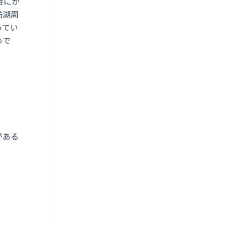
月にか
訪湖周
ってい
めで
がある