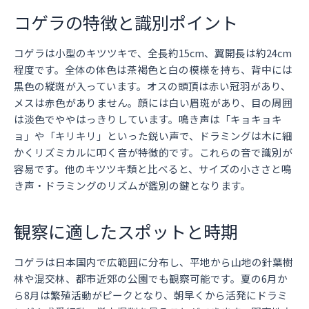
コゲラの特徴と識別ポイント
コゲラは小型のキツツキで、全長約15cm、翼開長は約24cm
程度です。全体の体色は茶褐色と白の模様を持ち、背中には
黒色の縦斑が入っています。オスの頭頂は赤い冠羽があり、
メスは赤色がありません。顔には白い眉斑があり、目の周囲
は淡色でややはっきりしています。鳴き声は「キョキョキ
ョ」や「キリキリ」といった鋭い声で、ドラミングは木に細
かくリズミカルに叩く音が特徴的です。これらの音で識別が
容易です。他のキツツキ類と比べると、サイズの小ささと鳴
き声・ドラミングのリズムが鑑別の鍵となります。
観察に適したスポットと時期
コゲラは日本国内で広範囲に分布し、平地から山地の針葉樹
林や混交林、都市近郊の公園でも観察可能です。夏の6月か
ら8月は繁殖活動がピークとなり、朝早くから活発にドラミ