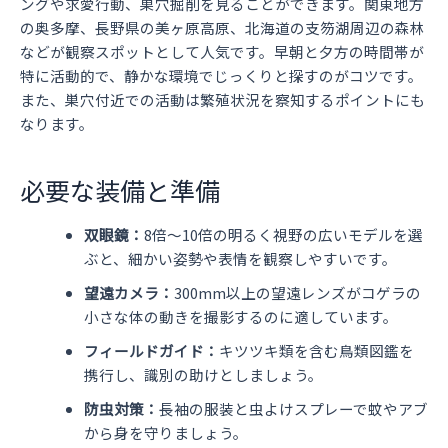
ングや求愛行動、巣穴掘削を見ることができます。関東地方
の奥多摩、長野県の美ヶ原高原、北海道の支笏湖周辺の森林
などが観察スポットとして人気です。早朝と夕方の時間帯が
特に活動的で、静かな環境でじっくりと探すのがコツです。
また、巣穴付近での活動は繁殖状況を察知するポイントにも
なります。
必要な装備と準備
双眼鏡：
8倍〜10倍の明るく視野の広いモデルを選
ぶと、細かい姿勢や表情を観察しやすいです。
望遠カメラ：
300mm以上の望遠レンズがコゲラの
小さな体の動きを撮影するのに適しています。
フィールドガイド：
キツツキ類を含む鳥類図鑑を
携行し、識別の助けとしましょう。
防虫対策：
長袖の服装と虫よけスプレーで蚊やアブ
から身を守りましょう。