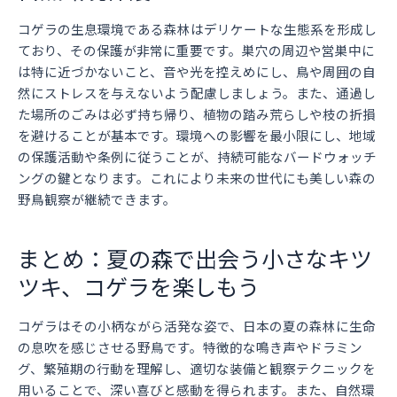
コゲラの生息環境である森林はデリケートな生態系を形成し
ており、その保護が非常に重要です。巣穴の周辺や営巣中に
は特に近づかないこと、音や光を控えめにし、鳥や周囲の自
然にストレスを与えないよう配慮しましょう。また、通過し
た場所のごみは必ず持ち帰り、植物の踏み荒らしや枝の折損
を避けることが基本です。環境への影響を最小限にし、地域
の保護活動や条例に従うことが、持続可能なバードウォッチ
ングの鍵となります。これにより未来の世代にも美しい森の
野鳥観察が継続できます。
まとめ：夏の森で出会う小さなキツ
ツキ、コゲラを楽しもう
コゲラはその小柄ながら活発な姿で、日本の夏の森林に生命
の息吹を感じさせる野鳥です。特徴的な鳴き声やドラミン
グ、繁殖期の行動を理解し、適切な装備と観察テクニックを
用いることで、深い喜びと感動を得られます。また、自然環