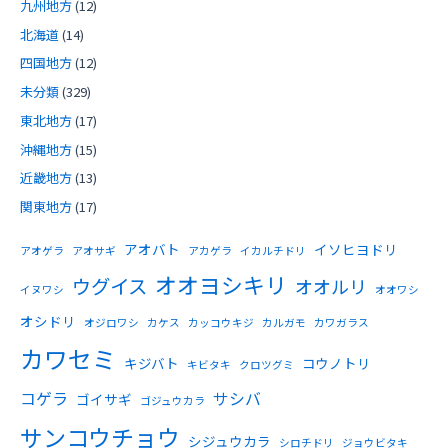
九州地方
(12)
北海道
(14)
四国地方
(12)
未分類
(329)
東北地方
(17)
沖縄地方
(15)
近畿地方
(13)
関東地方
(17)
アオバト
イソヒヨドリ
アオゲラ
アオサギ
アカゲラ
イカルチドリ
オオヨシキリ
ウグイス
オオルリ
イヌワシ
オオワシ
オシドリ
オジロワシ
カケス
カッコウキジ
カルガモ
カワガラス
カワセミ
キジバト
コウノトリ
キビタキ
クロツグミ
コゲラ
サシバ
ゴイサギ
ゴジュウカラ
サンコウチョウ
シジュウカラ
シロチドリ
ジョウビタキ