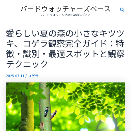
内
バードウォッチャーズベース
検
容
バードウォッチングのためのメディア
を
索
ス
愛らしい夏の森の小さなキツツ
キ
ッ
キ、コゲラ観察完全ガイド：特
プ
徴・識別・最適スポットと観察
テクニック
2025-07-11
/
コゲラ