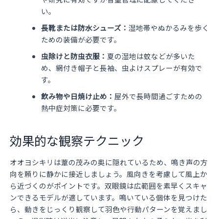
い。
長靴または防水シューズ：
湿地帯やぬかるみを歩く
ための装備が必要です。
虫除けと防虫衣服：
夏の湿地は蚊などが多いた
め、網付き帽子と長袖、虫よけスプレーが有効で
す。
飲み物や日焼け止め：
屋外で長時間過ごすための
熱中症対策に必要です。
効果的な観察テクニック
オオヨシキリは葦の茂みの奥に隠れているため、鳴き声の方
向を頼りに静かに接近しましょう。風向きを考慮して風上か
ら近づくのがポイントです。双眼鏡は広範囲を素早くスキャ
ンできるモデルが適しています。鳴いている個体を見つけた
ら、動きをじっくり観察して羽色や行動パターンを覚えまし