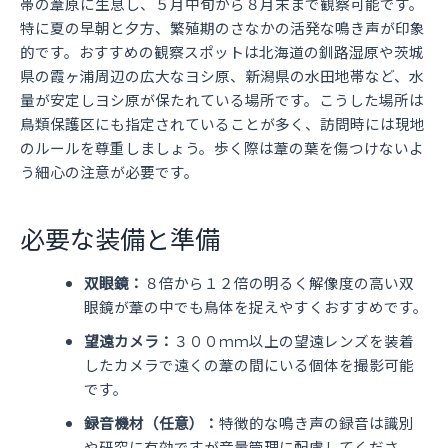
帯の葦原に生息し、５月中旬から８月末まで観察可能です。
特に夏の早朝と夕方、繁殖期のさなかの活発な鳴き声が印象
的です。おすすめの観察スポットは北海道の釧路湿原や茨城
県の霞ヶ浦周辺の広大なヨシ原、新潟県の水田地帯など、水
量が安定しヨシ原が保たれている場所です。こうした場所は
鳥類保護区にも指定されていることが多く、訪問時には現地
のルールを尊重しましょう。歩く際は葦の葉を傷つけないよ
う細心の注意が必要です。
必要な装備と準備
双眼鏡：
８倍から１２倍の明るく解像度の高い双
眼鏡が葦の中でも鳥体を捉えやすくおすすめです。
望遠カメラ：
３００ｍｍ以上の望遠レンズを装着
したカメラで遠くの葦の間にいる個体を撮影可能
です。
録音機材（任意）：
特徴的な鳴き声の録音は識別
や研究に有効ですが音量管理に配慮してくださ