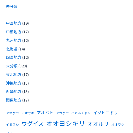
未分類
中国地方
(19)
中部地方
(17)
九州地方
(12)
北海道
(14)
四国地方
(12)
未分類
(329)
東北地方
(17)
沖縄地方
(15)
近畿地方
(13)
関東地方
(17)
アオバト
イソヒヨドリ
アオゲラ
アオサギ
アカゲラ
イカルチドリ
オオヨシキリ
ウグイス
オオルリ
イヌワシ
オオワシ