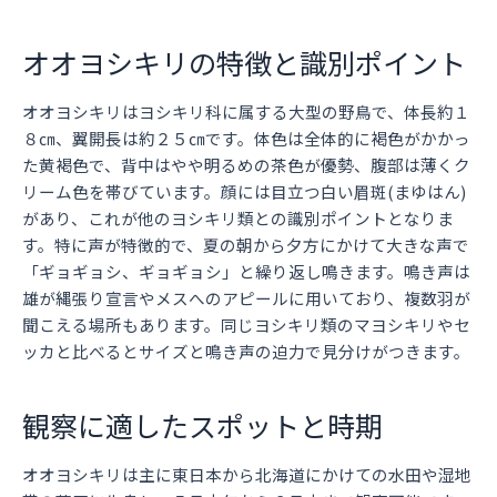
オオヨシキリの特徴と識別ポイント
オオヨシキリはヨシキリ科に属する大型の野鳥で、体長約１
８㎝、翼開長は約２５㎝です。体色は全体的に褐色がかかっ
た黄褐色で、背中はやや明るめの茶色が優勢、腹部は薄くク
リーム色を帯びています。顔には目立つ白い眉斑(まゆはん)
があり、これが他のヨシキリ類との識別ポイントとなりま
す。特に声が特徴的で、夏の朝から夕方にかけて大きな声で
「ギョギョシ、ギョギョシ」と繰り返し鳴きます。鳴き声は
雄が縄張り宣言やメスへのアピールに用いており、複数羽が
聞こえる場所もあります。同じヨシキリ類のマヨシキリやセ
ッカと比べるとサイズと鳴き声の迫力で見分けがつきます。
観察に適したスポットと時期
オオヨシキリは主に東日本から北海道にかけての水田や湿地