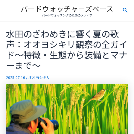
内
バードウォッチャーズベース
検
容
バードウォッチングのためのメディア
を
索
ス
水田のざわめきに響く夏の歌
キ
ッ
声：オオヨシキリ観察の全ガイ
プ
ド～特徴・生態から装備とマナ
ーまで～
2025-07-16
/
オオヨシキリ