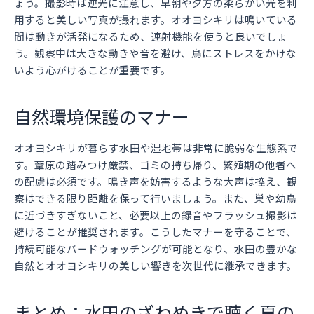
ょう。撮影時は逆光に注意し、早朝や夕方の柔らかい光を利
用すると美しい写真が撮れます。オオヨシキリは鳴いている
間は動きが活発になるため、連射機能を使うと良いでしょ
う。観察中は大きな動きや音を避け、鳥にストレスをかけな
いよう心がけることが重要です。
自然環境保護のマナー
オオヨシキリが暮らす水田や湿地帯は非常に脆弱な生態系で
す。葦原の踏みつけ厳禁、ゴミの持ち帰り、繁殖期の他者へ
の配慮は必須です。鳴き声を妨害するような大声は控え、観
察はできる限り距離を保って行いましょう。また、巣や幼鳥
に近づきすぎないこと、必要以上の録音やフラッシュ撮影は
避けることが推奨されます。こうしたマナーを守ることで、
持続可能なバードウォッチングが可能となり、水田の豊かな
自然とオオヨシキリの美しい響きを次世代に継承できます。
まとめ：水田のざわめきで聴く夏の