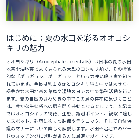
はじめに：夏の水田を彩るオオヨシ
キリの魅力
オオヨシキリ（Acrocephalus orientalis）は日本の夏の水田
地帯や湿地帯でよく見られる大型のヨシキリ類で、その特徴
的な「ギョギョシ、ギョギョシ」という力強い鳴き声で知ら
れています。全長は約１８㎝とヨシキリ科の中では大きく、
緑豊かな水田地帯の葦原や湿地のヨシの中で繁殖活動を行い
ます。夏の自然のざわめきの中でこの鳥の存在に気づくこと
は、豊かな生態系への扉を開く感動となるでしょう。本記事
ではオオヨシキリの特徴、生態、識別ポイント、観察に適し
たスポット、観察に役立つ装備やテクニック、そして自然保
護のマナーについて詳しく解説します。水田や湿地でのバー
ドウォッチングに興味がある方に最適なガイドです。