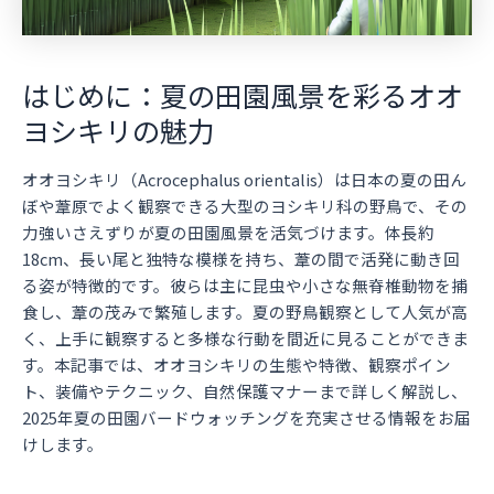
はじめに：夏の田園風景を彩るオオ
ヨシキリの魅力
オオヨシキリ（Acrocephalus orientalis）は日本の夏の田ん
ぼや葦原でよく観察できる大型のヨシキリ科の野鳥で、その
力強いさえずりが夏の田園風景を活気づけます。体長約
18cm、長い尾と独特な模様を持ち、葦の間で活発に動き回
る姿が特徴的です。彼らは主に昆虫や小さな無脊椎動物を捕
食し、葦の茂みで繁殖します。夏の野鳥観察として人気が高
く、上手に観察すると多様な行動を間近に見ることができま
す。本記事では、オオヨシキリの生態や特徴、観察ポイン
ト、装備やテクニック、自然保護マナーまで詳しく解説し、
2025年夏の田園バードウォッチングを充実させる情報をお届
けします。