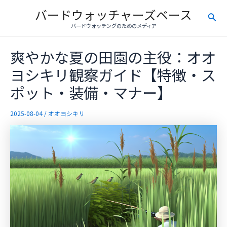
内
バードウォッチャーズベース
検
容
バードウォッチングのためのメディア
を
索
ス
爽やかな夏の田園の主役：オオ
キ
ッ
ヨシキリ観察ガイド【特徴・ス
プ
ポット・装備・マナー】
2025-08-04
/
オオヨシキリ