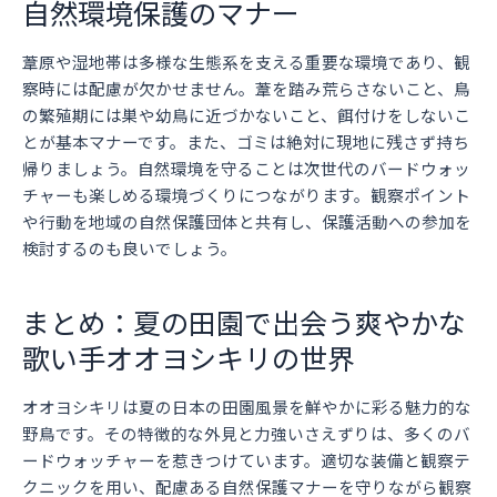
自然環境保護のマナー
葦原や湿地帯は多様な生態系を支える重要な環境であり、観
察時には配慮が欠かせません。葦を踏み荒らさないこと、鳥
の繁殖期には巣や幼鳥に近づかないこと、餌付けをしないこ
とが基本マナーです。また、ゴミは絶対に現地に残さず持ち
帰りましょう。自然環境を守ることは次世代のバードウォッ
チャーも楽しめる環境づくりにつながります。観察ポイント
や行動を地域の自然保護団体と共有し、保護活動への参加を
検討するのも良いでしょう。
まとめ：夏の田園で出会う爽やかな
歌い手オオヨシキリの世界
オオヨシキリは夏の日本の田園風景を鮮やかに彩る魅力的な
野鳥です。その特徴的な外見と力強いさえずりは、多くのバ
ードウォッチャーを惹きつけています。適切な装備と観察テ
クニックを用い、配慮ある自然保護マナーを守りながら観察