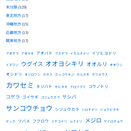
未分類
(329)
東北地方
(17)
沖縄地方
(15)
近畿地方
(13)
関東地方
(17)
アオバト
イソヒヨドリ
アオゲラ
アオサギ
アカゲラ
イカルチドリ
オオヨシキリ
ウグイス
オオルリ
イヌワシ
オオワシ
オシドリ
オジロワシ
カケス
カッコウキジ
カルガモ
カワガラス
カワセミ
キジバト
コウノトリ
キビタキ
クロツグミ
コゲラ
サシバ
ゴイサギ
ゴジュウカラ
サンコウチョウ
シジュウカラ
シロチドリ
ジョウビタキ
メジロ
ツバメ
フクロウ
セッカ
ミヤコドリ
ムクドリ
ヤイロチョウ