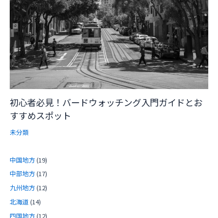
初心者必見！バードウォッチング入門ガイドとお
すすめスポット
未分類
中国地方
(19)
中部地方
(17)
九州地方
(12)
北海道
(14)
四国地方
(12)