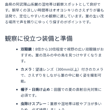
島県の阿武隈山系麓の湿地帯は観察スポットとして良好で
す。朝早くの涼しい時間帯はオオヨシキリのさえずりが最も
活発で、定位しやすいため観察に適しています。葦の生い茂
る場所で声を頼りにゆっくり探すのがポイントです。
観察に役立つ装備と準備
双眼鏡：
8倍から10倍程度で視野の広い双眼鏡がお
すすめ。葦の茂みの中の鳥を見つけやすくなりま
す。
カメラ：
望遠レンズ（300mm以上）付きのカメラ
で、さえずりをしながら葦の中に動く姿を撮影可
能。
帽子・日焼け止め：
田園での夏の直射日光対策に
必須です。
虫除けスプレー：
葦原や湿地帯は蚊やブヨが多い
ため、必ず持参しましょう。