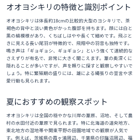
オオヨシキリの特徴と識別ポイント
オオヨシキリは体長約18cmの比較的大型のヨシキリで、茶
褐色の背中と淡い黄色がかった腹部を持ちます。顔には白と
黒の縞模様があり、くちばしはやや長くて細めです。飛ぶと
きに見える長い尾羽が特徴的で、飛翔中の羽音も独特です。
鳴き声は「ギョギョシ、ギョギョシ」という強くて連続的な
さえずりが有名で、非常に大きく聞こえます。葦の奥深くに
隠れることが多いですが、声を頼りに探すと観察しやすいで
しょう。特に繁殖期の盛りには、雄による縄張りの宣言や求
愛行動も見られます。
夏におすすめの観察スポット
オオヨシキリは全国の穏やかな川岸の葦原、沼地、そして農
村の水田付近の葦原で見られます。特に北海道の道央地方、
東北地方の湿地帯や関東平野の田園地域での観察が人気で
す。例えば、茨城県の霞ヶ浦周辺、千葉県の印旛沼周辺、福