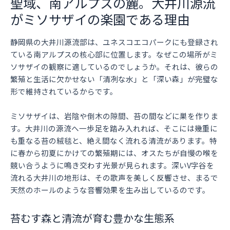
聖域、南アルプスの麓。大井川源流
がミソサザイの楽園である理由
静岡県の大井川源流部は、ユネスコエコパークにも登録され
ている南アルプスの核心部に位置します。なぜこの場所がミ
ソサザイの観察に適しているのでしょうか。それは、彼らの
繁殖と生活に欠かせない「清冽な水」と「深い森」が完璧な
形で維持されているからです。
ミソサザイは、岩陰や倒木の隙間、苔の間などに巣を作りま
す。大井川の源流へ一歩足を踏み入れれば、そこには幾重に
も重なる苔の絨毯と、絶え間なく流れる清流があります。特
に春から初夏にかけての繁殖期には、オスたちが自慢の喉を
競い合うように鳴き交わす光景が見られます。深いV字谷を
流れる大井川の地形は、その歌声を美しく反響させ、まるで
天然のホールのような音響効果を生み出しているのです。
苔むす森と清流が育む豊かな生態系