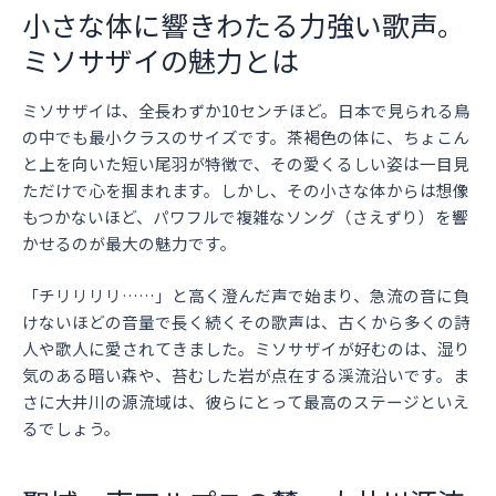
小さな体に響きわたる力強い歌声。
ミソサザイの魅力とは
ミソサザイは、全長わずか10センチほど。日本で見られる鳥
の中でも最小クラスのサイズです。茶褐色の体に、ちょこん
と上を向いた短い尾羽が特徴で、その愛くるしい姿は一目見
ただけで心を掴まれます。しかし、その小さな体からは想像
もつかないほど、パワフルで複雑なソング（さえずり）を響
かせるのが最大の魅力です。
「チリリリリ……」と高く澄んだ声で始まり、急流の音に負
けないほどの音量で長く続くその歌声は、古くから多くの詩
人や歌人に愛されてきました。ミソサザイが好むのは、湿り
気のある暗い森や、苔むした岩が点在する渓流沿いです。ま
さに大井川の源流域は、彼らにとって最高のステージといえ
るでしょう。