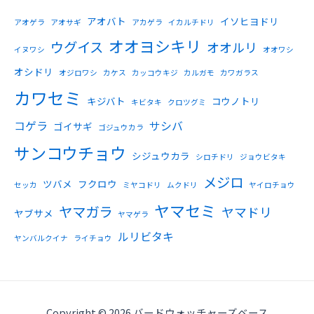
アオバト
イソヒヨドリ
アオゲラ
アオサギ
アカゲラ
イカルチドリ
オオヨシキリ
ウグイス
オオルリ
イヌワシ
オオワシ
オシドリ
オジロワシ
カケス
カッコウキジ
カルガモ
カワガラス
カワセミ
キジバト
コウノトリ
キビタキ
クロツグミ
コゲラ
サシバ
ゴイサギ
ゴジュウカラ
サンコウチョウ
シジュウカラ
シロチドリ
ジョウビタキ
メジロ
ツバメ
フクロウ
セッカ
ミヤコドリ
ムクドリ
ヤイロチョウ
ヤマセミ
ヤマガラ
ヤマドリ
ヤブサメ
ヤマゲラ
ルリビタキ
ヤンバルクイナ
ライチョウ
Copyright © 2026 バードウォッチャーズベース