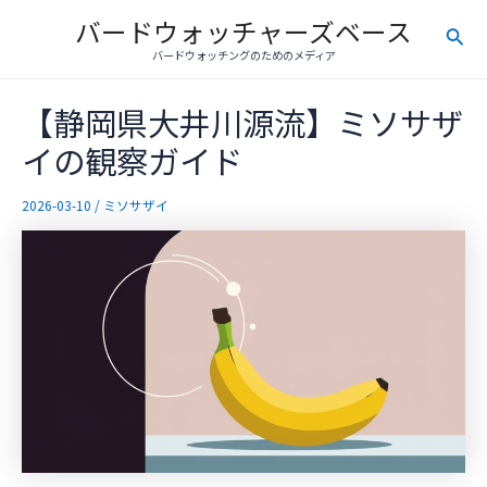
内
バードウォッチャーズベース
検
容
バードウォッチングのためのメディア
を
索
ス
【静岡県大井川源流】ミソサザ
キ
ッ
イの観察ガイド
プ
2026-03-10
/
ミソサザイ