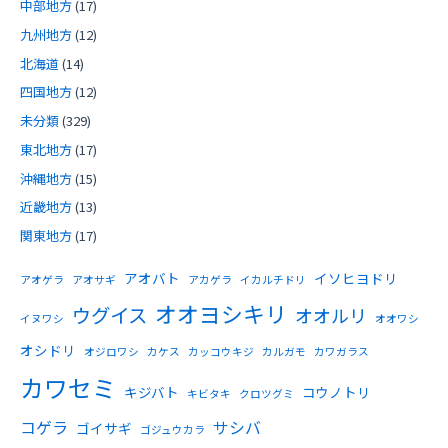
中部地方
(17)
九州地方
(12)
北海道
(14)
四国地方
(12)
未分類
(329)
東北地方
(17)
沖縄地方
(15)
近畿地方
(13)
関東地方
(17)
アオバト
イソヒヨドリ
アオゲラ
アオサギ
アカゲラ
イカルチドリ
オオヨシキリ
ウグイス
オオルリ
イヌワシ
オオワシ
オシドリ
オジロワシ
カケス
カッコウキジ
カルガモ
カワガラス
カワセミ
キジバト
コウノトリ
キビタキ
クロツグミ
コゲラ
サシバ
ゴイサギ
ゴジュウカラ