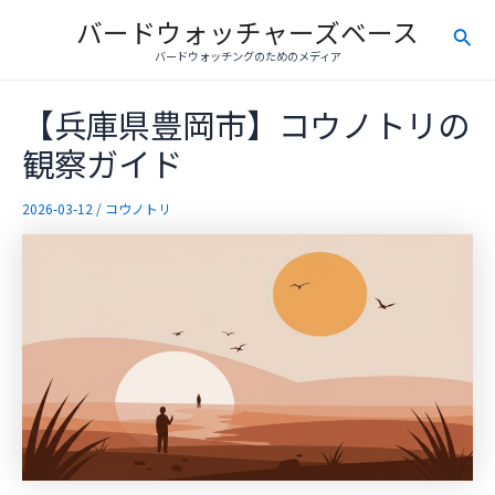
内
バードウォッチャーズベース
検
容
バードウォッチングのためのメディア
を
索
ス
【兵庫県豊岡市】コウノトリの
キ
ッ
観察ガイド
プ
2026-03-12
/
コウノトリ