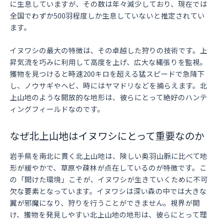
に生息していますが、その数は年々減少しており、現在では
全国でわずか500羽程度しか生息していないと推定されてい
ます。
イヌワシの最大の特徴は、その卓越した狩りの技術です。上
昇気流を巧みに利用して高度を上げ、広大な縄張りを監視。
獲物を見つけると時速200キロを超える猛スピードで急降下
し、ノウサギやヘビ、時にはヤマドリなどを捕らえます。北
上山地のような開放的な地形は、彼らにとって絶好のハンテ
ィングフィールドなのです。
なぜ北上山地はイヌワシにとって重要なのか
岩手県を南北に貫く北上山地は、険しい奥羽山脈に比べて地
形が緩やかで、草原や疎林が点在しているのが特徴です。こ
の「開けた環境」こそが、イヌワシが生きていくために不可
欠な要素となっています。イヌワシは深い森の中では大きな
翼が邪魔になり、狩りを行うことができません。視界が開
け、獲物を発見しやすい北上山地の地形は、彼らにとって理