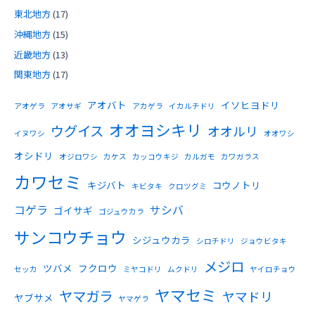
東北地方
(17)
沖縄地方
(15)
近畿地方
(13)
関東地方
(17)
アオバト
イソヒヨドリ
アオゲラ
アオサギ
アカゲラ
イカルチドリ
オオヨシキリ
ウグイス
オオルリ
イヌワシ
オオワシ
オシドリ
オジロワシ
カケス
カッコウキジ
カルガモ
カワガラス
カワセミ
キジバト
コウノトリ
キビタキ
クロツグミ
コゲラ
サシバ
ゴイサギ
ゴジュウカラ
サンコウチョウ
シジュウカラ
シロチドリ
ジョウビタキ
メジロ
ツバメ
フクロウ
セッカ
ミヤコドリ
ムクドリ
ヤイロチョウ
ヤマセミ
ヤマガラ
ヤマドリ
ヤブサメ
ヤマゲラ