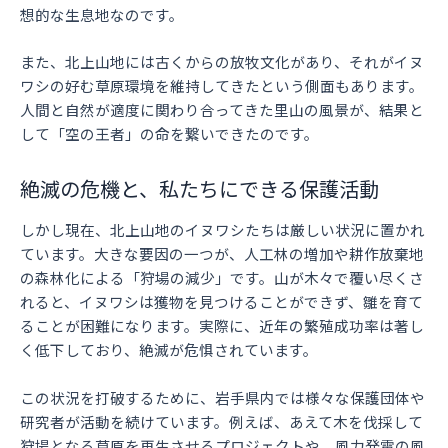
想的な生息地なのです。
また、北上山地には古くからの放牧文化があり、それがイヌ
ワシの好む草原環境を維持してきたという側面もあります。
人間と自然が適度に関わり合ってきた里山の風景が、結果と
して「空の王者」の命を繋いできたのです。
絶滅の危機と、私たちにできる保護活動
しかし現在、北上山地のイヌワシたちは厳しい状況に置かれ
ています。大きな要因の一つが、人工林の増加や耕作放棄地
の森林化による「狩場の減少」です。山が木々で覆い尽くさ
れると、イヌワシは獲物を見つけることができず、雛を育て
ることが困難になります。実際に、近年の繁殖成功率は著し
く低下しており、絶滅が危惧されています。
この状況を打破するために、岩手県内では様々な保護団体や
研究者が活動を続けています。例えば、あえて木を伐採して
狩場となる草原を再生させるプロジェクトや、風力発電の風