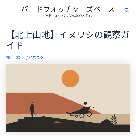
内
バードウォッチャーズベース
検
容
バードウォッチングのためのメディア
を
索
ス
【北上山地】イヌワシの観察ガ
キ
ッ
イド
プ
2026-03-12
/
イヌワシ