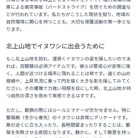
車による衝突事故（バードストライク）を防ぐための調査な
どが行われています。私たちがこうした現状を知り、地域の
自然環境に関心を持つことも、大切な保護活動の第一歩とな
ります。
北上山地でイヌワシに出会うために
もし北上山地を訪れ、運良くイヌワシの姿を探したいのであ
れば、双眼鏡は必須アイテムです。彼らは警戒心が非常に強
く、人間が近づける場所に現れることは稀です。遠くの山の
稜線や、上昇気流に乗って円を描く大きな影を探してみてく
ださい。その優雅で力強い飛翔を目にした時、北上山地が持
つ自然の深さを改めて実感できるはずです。
ただし、観察の際にはルールとマナーが欠かせません。特に
繁殖期（冬から春先）のイヌワシは非常にデリケートです。
巣の近くに立ち入ったり、長時間留まったりすることは、繁
殖を失敗させる原因となります。静かに、そして敬意を持っ