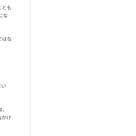
ととも
にな
ではな
ない
は、
出かけ