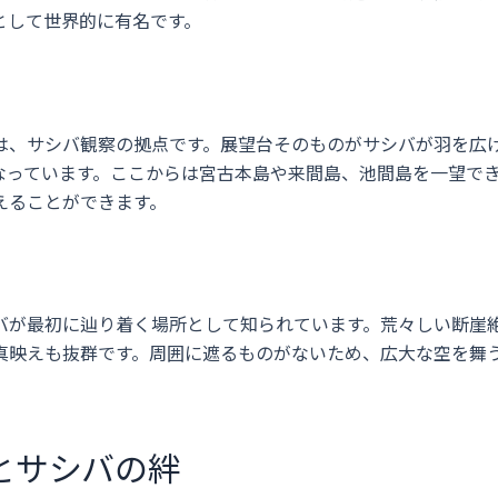
として世界的に有名です。
は、サシバ観察の拠点です。展望台そのものがサシバが羽を広
なっています。ここからは宮古本島や来間島、池間島を一望で
えることができます。
バが最初に辿り着く場所として知られています。荒々しい断崖
真映えも抜群です。周囲に遮るものがないため、広大な空を舞
とサシバの絆