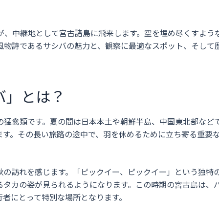
バが、中継地として宮古諸島に飛来します。空を埋め尽くすよう
風物詩であるサシバの魅力と、観察に最適なスポット、そして
バ」とは？
の猛禽類です。夏の間は日本本土や朝鮮半島、中国東北部など
ます。その長い旅路の途中で、羽を休めるために立ち寄る重要
秋の訪れを感じます。「ピックイー、ピックイー」という独特
るタカの姿が見られるようになります。この時期の宮古島は、
行者にとって特別な場所となります。