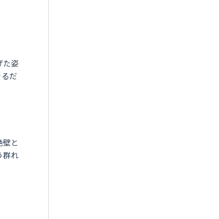
げた姿
きるだ
絶壁と
う群れ