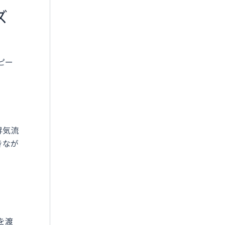
ズ
ピー
昇気流
きなが
を渡