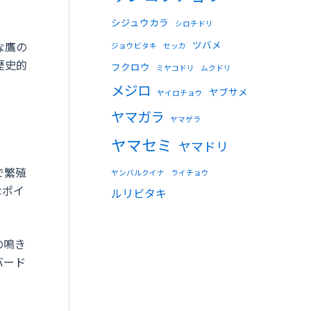
シジュウカラ
シロチドリ
ツバメ
な鷹の
ジョウビタキ
セッカ
歴史的
フクロウ
ミヤコドリ
ムクドリ
メジロ
ヤブサメ
ヤイロチョウ
ヤマガラ
ヤマゲラ
ヤマセミ
ヤマドリ
で繁殖
ヤンバルクイナ
ライチョウ
なポイ
ルリビタキ
の鳴き
バード