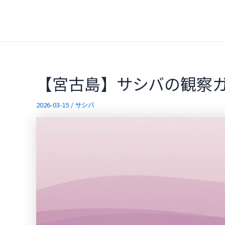
内
容
を
ス
キ
ッ
【宮古島】サシバの観察
プ
2026-03-15
/
サシバ