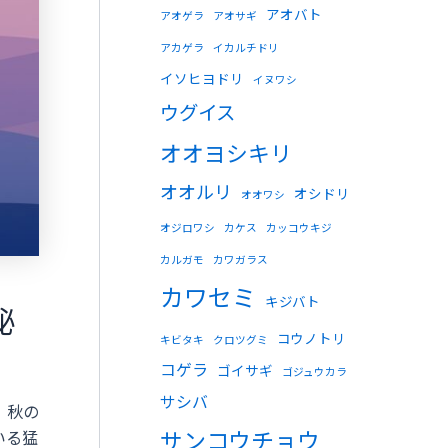
アオバト
アオゲラ
アオサギ
アカゲラ
イカルチドリ
イソヒヨドリ
イヌワシ
ウグイス
オオヨシキリ
オオルリ
オシドリ
オオワシ
オジロワシ
カケス
カッコウキジ
カルガモ
カワガラス
カワセミ
キジバト
秘
コウノトリ
キビタキ
クロツグミ
コゲラ
ゴイサギ
ゴジュウカラ
サシバ
、秋の
サンコウチョウ
いる猛