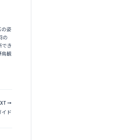
バの姿
羽の
断でき
野鳥観
EXT
ガイド