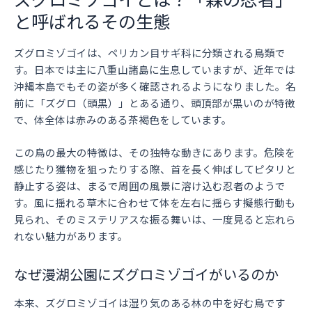
と呼ばれるその生態
ズグロミゾゴイは、ペリカン目サギ科に分類される鳥類で
す。日本では主に八重山諸島に生息していますが、近年では
沖縄本島でもその姿が多く確認されるようになりました。名
前に「ズグロ（頭黒）」とある通り、頭頂部が黒いのが特徴
で、体全体は赤みのある茶褐色をしています。
この鳥の最大の特徴は、その独特な動きにあります。危険を
感じたり獲物を狙ったりする際、首を長く伸ばしてピタリと
静止する姿は、まるで周囲の風景に溶け込む忍者のようで
す。風に揺れる草木に合わせて体を左右に揺らす擬態行動も
見られ、そのミステリアスな振る舞いは、一度見ると忘れら
れない魅力があります。
なぜ漫湖公園にズグロミゾゴイがいるのか
本来、ズグロミゾゴイは湿り気のある林の中を好む鳥です