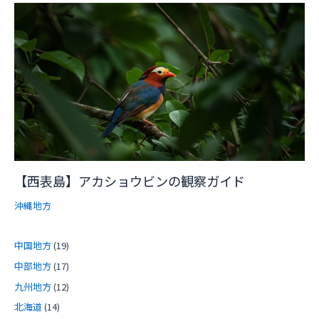
【西表島】アカショウビンの観察ガイド
沖縄地方
中国地方
(19)
中部地方
(17)
九州地方
(12)
北海道
(14)