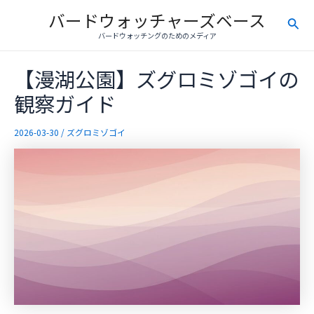
内
バードウォッチャーズベース
検
容
バードウォッチングのためのメディア
を
索
ス
【漫湖公園】ズグロミゾゴイの
キ
ッ
観察ガイド
プ
2026-03-30
/
ズグロミゾゴイ