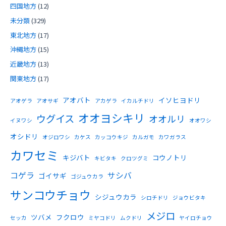
四国地方
(12)
未分類
(329)
東北地方
(17)
沖縄地方
(15)
近畿地方
(13)
関東地方
(17)
アオバト
イソヒヨドリ
アオゲラ
アオサギ
アカゲラ
イカルチドリ
オオヨシキリ
ウグイス
オオルリ
イヌワシ
オオワシ
オシドリ
オジロワシ
カケス
カッコウキジ
カルガモ
カワガラス
カワセミ
キジバト
コウノトリ
キビタキ
クロツグミ
コゲラ
サシバ
ゴイサギ
ゴジュウカラ
サンコウチョウ
シジュウカラ
シロチドリ
ジョウビタキ
メジロ
ツバメ
フクロウ
セッカ
ミヤコドリ
ムクドリ
ヤイロチョウ