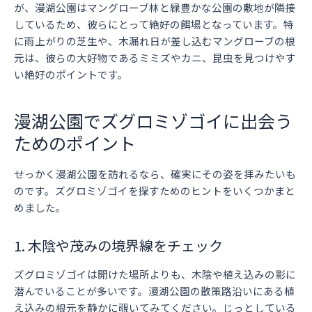
が、漫湖公園はマングローブ林と緑豊かな公園の敷地が隣接
しているため、彼らにとって絶好の餌場となっています。特
に雨上がりの芝生や、木漏れ日が差し込むマングローブの根
元は、彼らの大好物であるミミズやカニ、昆虫を見つけやす
い絶好のポイントです。
漫湖公園でズグロミゾゴイに出会う
ためのポイント
せっかく漫湖公園を訪れるなら、確実にその姿を拝みたいも
のです。ズグロミゾゴイを探すためのヒントをいくつかまと
めました。
1. 木陰や茂みの境界線をチェック
ズグロミゾゴイは開けた場所よりも、木陰や植え込みの影に
潜んでいることが多いです。漫湖公園の散策路沿いにある植
え込みの根元を静かに覗いてみてください。じっとしている