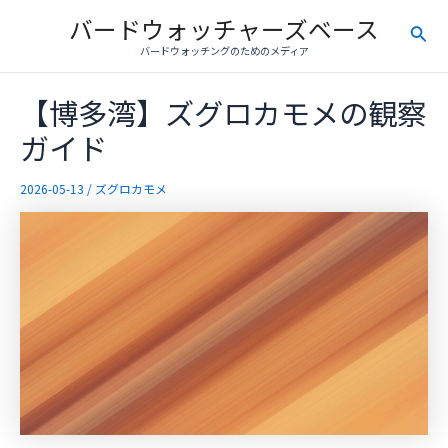
内
バードウォッチャーズベース
検
容
バードウォッチングのためのメディア
を
索
ス
【博多湾】ズグロカモメの観察
キ
ッ
ガイド
プ
2026-05-13
/
ズグロカモメ