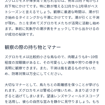
ズグロカモメが博多湾で見られるのは、例年10月下旬から3
月下旬にかけてです。特に数が増える12月から2月頃がベス
トシーズンと言えるでしょう。観察に最適な時間は、潮が引
き始めるタイミングから干潮にかけてです。潮が引くと干潟
が現れ、カニを求めてズグロカモメたちが活発に活動し始め
ます。事前に気象庁の潮汐表をチェックしてから出かけるの
が成功の秘訣です。
観察の際の持ち物とマナー
ズグロカモメは比較的小さな鳥なので、肉眼よりも8〜10倍
程度の双眼鏡があると、その可愛らしい表情や狩りの様子を
克明に観察できます。また、干潟は風を遮るものがないた
め、防寒対策は万全にしてください。
大切なマナーとして、鳥たちとの距離感を保つことが挙げら
れます。ズグロカモメは警戒心が強いため、あまり近づきす
ぎると逃げてしまいます。望遠レンズやフィールドスコープ
を活用し、彼らの自然な営みを静かに見守りましょう。もち