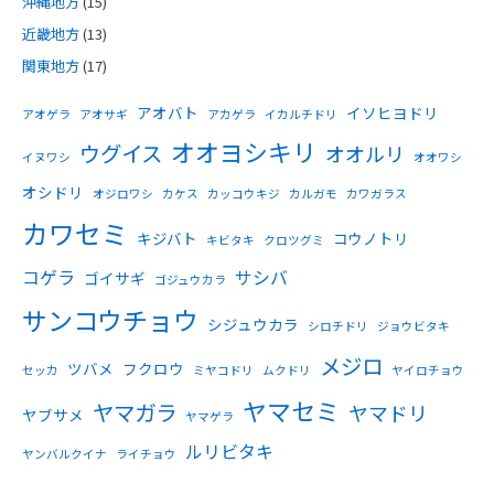
沖縄地方
(15)
近畿地方
(13)
関東地方
(17)
アオバト
イソヒヨドリ
アオゲラ
アオサギ
アカゲラ
イカルチドリ
オオヨシキリ
ウグイス
オオルリ
イヌワシ
オオワシ
オシドリ
オジロワシ
カケス
カッコウキジ
カルガモ
カワガラス
カワセミ
キジバト
コウノトリ
キビタキ
クロツグミ
コゲラ
サシバ
ゴイサギ
ゴジュウカラ
サンコウチョウ
シジュウカラ
シロチドリ
ジョウビタキ
メジロ
ツバメ
フクロウ
セッカ
ミヤコドリ
ムクドリ
ヤイロチョウ
ヤマセミ
ヤマガラ
ヤマドリ
ヤブサメ
ヤマゲラ
ルリビタキ
ヤンバルクイナ
ライチョウ