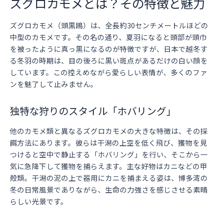
ズグロカモメとは？その特徴と魅力
ズグロカモメ（頭黒鴎）は、全長約30センチメートルほどの
中型のカモメです。その名の通り、夏羽になると頭部が頭巾
を被ったように真っ黒になるのが特徴ですが、日本で越冬す
る冬羽の時期は、目の後ろに黒い斑点があるだけの白い顔を
しています。この控えめながら愛らしい表情が、多くのファ
ンを魅了して止みません。
独特な狩りのスタイル「ホバリング」
他のカモメ類と異なるズグロカモメの大きな特徴は、その採
餌方法にあります。彼らは干潟の上空を低く飛び、獲物を見
つけると空中で静止する「ホバリング」を行い、そこから一
気に急降下して獲物を捕らえます。主な好物はカニなどの甲
殻類。干潟の泥の上で器用にカニを捕まえる姿は、博多湾の
冬の日常風景でありながら、生命の力強さを感じさせる素晴
らしい光景です。