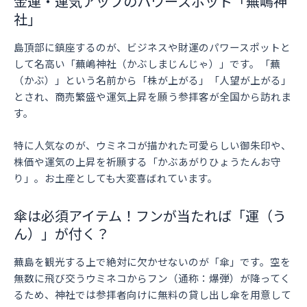
金運・運気アップのパワースポット「蕪嶋神
社」
島頂部に鎮座するのが、ビジネスや財運のパワースポットと
して名高い「蕪嶋神社（かぶしまじんじゃ）」です。「蕪
（かぶ）」という名前から「株が上がる」「人望が上がる」
とされ、商売繁盛や運気上昇を願う参拝客が全国から訪れま
す。
特に人気なのが、ウミネコが描かれた可愛らしい御朱印や、
株価や運気の上昇を祈願する「かぶあがりひょうたんお守
り」。お土産としても大変喜ばれています。
傘は必須アイテム！フンが当たれば「運（う
ん）」が付く？
蕪島を観光する上で絶対に欠かせないのが「傘」です。空を
無数に飛び交うウミネコからフン（通称：爆弾）が降ってく
るため、神社では参拝者向けに無料の貸し出し傘を用意して