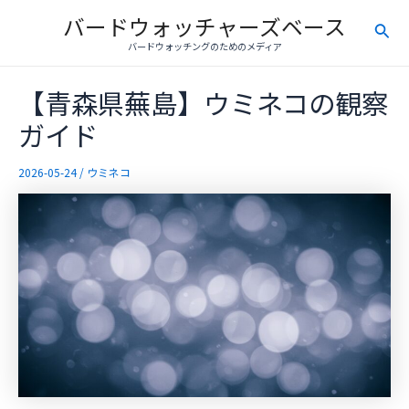
内
バードウォッチャーズベース
検
容
バードウォッチングのためのメディア
を
索
ス
【青森県蕪島】ウミネコの観察
キ
ッ
ガイド
プ
2026-05-24
/
ウミネコ