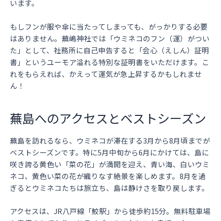
います。
もしフンが服や傘に当たってしまっても、がっかりする必要
はありません。蕪嶋神社では「ウミネコのフン（運）がつい
た」として、社務所に自己申告すると「会心（えしん）証明
書」というユーモア溢れる特別な証明書をいただけます。こ
れをもらえれば、かえって運気が急上昇するかもしれませ
ん！
蕪島へのアクセスとベストシーズン
蕪島を訪れるなら、ウミネコが滞在する3月から8月頃までが
ベストシーズンです。特に5月中旬から6月にかけては、島に
咲き誇る黄色い「菜の花」が満開を迎え、青い海、白いウミ
ネコ、黄色い菜の花が織りなす絶景を楽しめます。8月を過
ぎるとウミネコたちは旅立ち、島は静けさを取り戻します。
アクセスは、JR八戸線「鮫駅」から徒歩約15分。無料駐車場