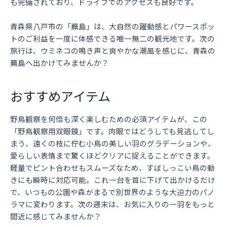
も完備されており、ドライブでのアクセスも良好です。
青森県八戸市の「蕪島」は、大自然の躍動感とパワースポッ
トのご利益を一度に体感できる唯一無二の観光地です。次の
旅行は、ウミネコの鳴き声と爽やかな潮風を感じに、青森の
蕪島へ出かけてみませんか？
おすすめアイテム
野鳥観察を何倍も深く楽しむための必須アイテムが、この
「野鳥観察用双眼鏡」です。肉眼ではどうしても見逃してし
まう、遠くの枝に佇む小鳥の美しい羽のグラデーションや、
愛らしい表情まで驚くほどクリアに捉えることができます。
軽量でピント合わせもスムーズなため、すばしっこい鳥の動
きにも瞬時に対応可能。これ一台を首に下げて出かけるだけ
で、いつもの公園や森がまるで別世界のような大迫力のパノ
ラマに変わります。次の週末は、お気に入りの一羽をもっと
間近に感じてみませんか？