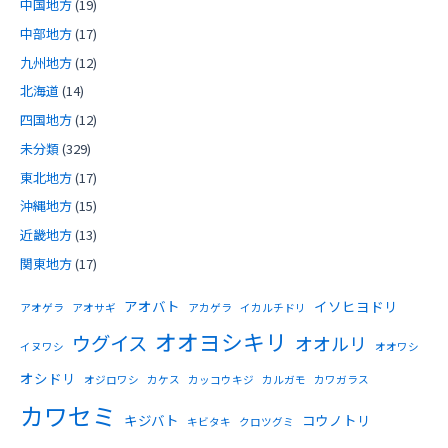
中国地方
(19)
中部地方
(17)
九州地方
(12)
北海道
(14)
四国地方
(12)
未分類
(329)
東北地方
(17)
沖縄地方
(15)
近畿地方
(13)
関東地方
(17)
アオバト
イソヒヨドリ
アオゲラ
アオサギ
アカゲラ
イカルチドリ
オオヨシキリ
ウグイス
オオルリ
イヌワシ
オオワシ
オシドリ
オジロワシ
カケス
カッコウキジ
カルガモ
カワガラス
カワセミ
キジバト
コウノトリ
キビタキ
クロツグミ