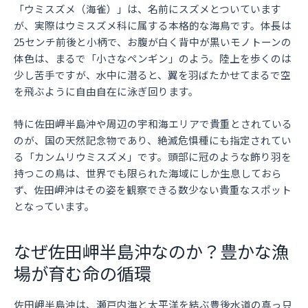
「ウミスズメ（海雀）」は、名前にスズメとついています
が、実際はウミスズメ科に属する本格的な海鳥です。体長は
25センチ前後と小柄で、お腹が白く背中が黒いモノトーンの
体色は、まるで「小さなペンギン」のよう。陸上を歩くのは
少し苦手ですが、水中に潜ると、翼を羽ばたかせてまるで空
を飛ぶように自由自在に泳ぎ回ります。
特に佐田岬半島沖や周辺の宇和海エリアで貴重とされている
のが、国の天然記念物であり、絶滅危惧種にも指定されてい
る「カンムリウミスズメ」です。頭部に冠のような飾り羽を
持つこの鳥は、世界でも限られた海域にしか生息しておら
ず、佐田岬沖はその姿を観察できる数少ない貴重なスポット
となっています。
なぜ佐田岬半島沖なのか？豊かな漁
場が育む命の循環
佐田岬半島沖は、瀬戸内海と太平洋を結ぶ豊後水道の真っ只