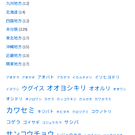
九州地方
(12)
北海道
(14)
四国地方
(12)
未分類
(329)
東北地方
(17)
沖縄地方
(15)
近畿地方
(13)
関東地方
(17)
アオバト
イソヒヨドリ
アオゲラ
アオサギ
アカゲラ
イカルチドリ
オオヨシキリ
ウグイス
オオルリ
イヌワシ
オオワシ
オシドリ
オジロワシ
カケス
カッコウキジ
カルガモ
カワガラス
カワセミ
キジバト
コウノトリ
キビタキ
クロツグミ
コゲラ
サシバ
ゴイサギ
ゴジュウカラ
サンコウチョウ
シジュウカラ