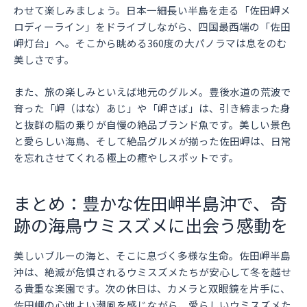
わせて楽しみましょう。日本一細長い半島を走る「佐田岬メ
ロディーライン」をドライブしながら、四国最西端の「佐田
岬灯台」へ。そこから眺める360度の大パノラマは息をのむ
美しさです。
また、旅の楽しみといえば地元のグルメ。豊後水道の荒波で
育った「岬（はな）あじ」や「岬さば」は、引き締まった身
と抜群の脂の乗りが自慢の絶品ブランド魚です。美しい景色
と愛らしい海鳥、そして絶品グルメが揃った佐田岬は、日常
を忘れさせてくれる極上の癒やしスポットです。
まとめ：豊かな佐田岬半島沖で、奇
跡の海鳥ウミスズメに出会う感動を
美しいブルーの海と、そこに息づく多様な生命。佐田岬半島
沖は、絶滅が危惧されるウミスズメたちが安心して冬を越せ
る貴重な楽園です。次の休日は、カメラと双眼鏡を片手に、
佐田岬の心地よい潮風を感じながら、愛らしいウミスズメた