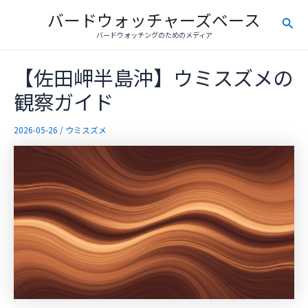
内
バードウォッチャーズベース
検
容
バードウォッチングのためのメディア
を
索
ス
【佐田岬半島沖】ウミスズメの
キ
ッ
観察ガイド
プ
2026-05-26
/
ウミスズメ