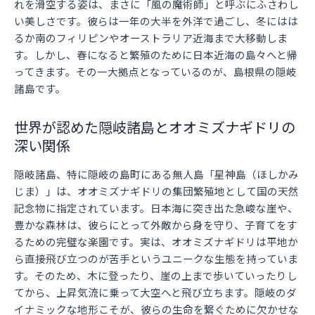
れを滑空する姿は、まさに「風の魔術師」と呼ぶにふさわし
い美しさです。彼らは一年の大半を外洋で過ごし、冬にはは
るか南のフィリピンやオーストラリア近海まで大移動しま
す。しかし、春になると繁殖のために日本近海の島々へと帰
ってきます。その一大拠点となっているのが、島根県の隠岐
諸島です。
世界が認めた隠岐諸島とオオミズナギドリの
深い関係
隠岐諸島、特に隠岐の島町にある無人島「星神島（ほしかみ
じま）」は、オオミズナギドリの集団繁殖地として国の天然
記念物に指定されています。日本海に突き出た急峻な崖や、
豊かな森林は、彼らにとって外敵から身を守り、子育てをす
るための完璧な楽園です。実は、オオミズナギドリは平地か
ら直接飛び立つのが苦手というユニークな生態を持っていま
す。そのため、木に登ったり、崖の上まで歩いていったりし
てから、上昇気流に乗って大空へと飛び立ちます。隠岐のダ
イナミックな地形こそが、彼らの生命を繋ぐために欠かせな