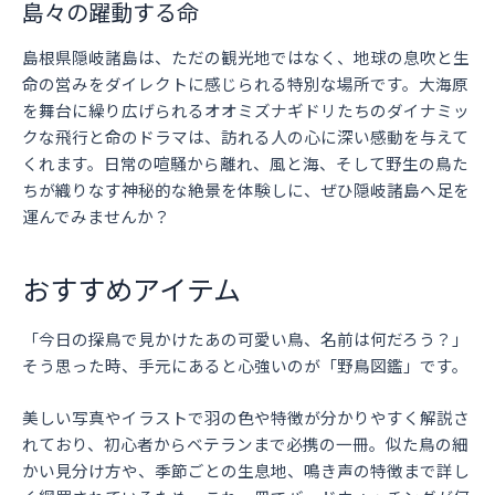
島々の躍動する命
島根県隠岐諸島は、ただの観光地ではなく、地球の息吹と生
命の営みをダイレクトに感じられる特別な場所です。大海原
を舞台に繰り広げられるオオミズナギドリたちのダイナミッ
クな飛行と命のドラマは、訪れる人の心に深い感動を与えて
くれます。日常の喧騒から離れ、風と海、そして野生の鳥た
ちが織りなす神秘的な絶景を体験しに、ぜひ隠岐諸島へ足を
運んでみませんか？
おすすめアイテム
「今日の探鳥で見かけたあの可愛い鳥、名前は何だろう？」
そう思った時、手元にあると心強いのが「野鳥図鑑」です。
美しい写真やイラストで羽の色や特徴が分かりやすく解説さ
れており、初心者からベテランまで必携の一冊。似た鳥の細
かい見分け方や、季節ごとの生息地、鳴き声の特徴まで詳し