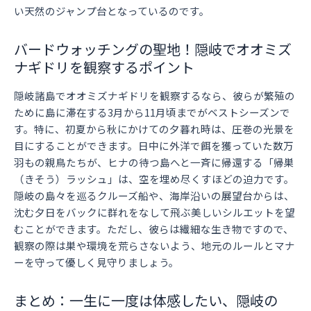
い天然のジャンプ台となっているのです。
バードウォッチングの聖地！隠岐でオオミズ
ナギドリを観察するポイント
隠岐諸島でオオミズナギドリを観察するなら、彼らが繁殖の
ために島に滞在する3月から11月頃までがベストシーズンで
す。特に、初夏から秋にかけての夕暮れ時は、圧巻の光景を
目にすることができます。日中に外洋で餌を獲っていた数万
羽もの親鳥たちが、ヒナの待つ島へと一斉に帰還する「帰巣
（きそう）ラッシュ」は、空を埋め尽くすほどの迫力です。
隠岐の島々を巡るクルーズ船や、海岸沿いの展望台からは、
沈む夕日をバックに群れをなして飛ぶ美しいシルエットを望
むことができます。ただし、彼らは繊細な生き物ですので、
観察の際は巣や環境を荒らさないよう、地元のルールとマナ
ーを守って優しく見守りましょう。
まとめ：一生に一度は体感したい、隠岐の