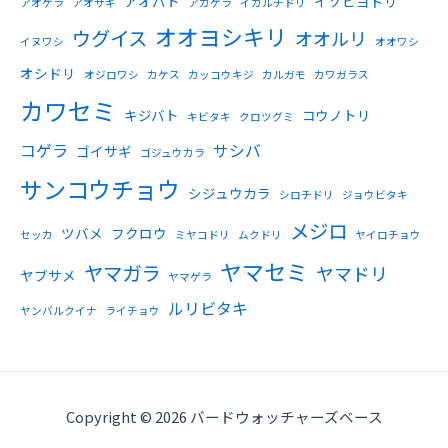
アオバト
イソヒヨドリ
アオゲラ
アオサギ
アカゲラ
イカルチドリ
オオヨシキリ
ウグイス
オオルリ
イヌワシ
オオワシ
オシドリ
オジロワシ
カケス
カッコウキジ
カルガモ
カワガラス
カワセミ
キジバト
コウノトリ
キビタキ
クロツグミ
コゲラ
サシバ
ゴイサギ
ゴジュウカラ
サンコウチョウ
シジュウカラ
シロチドリ
ジョウビタキ
メジロ
ツバメ
フクロウ
セッカ
ミヤコドリ
ムクドリ
ヤイロチョウ
ヤマセミ
ヤマガラ
ヤマドリ
ヤブサメ
ヤマゲラ
ルリビタキ
ヤンバルクイナ
ライチョウ
Copyright © 2026 バードウォッチャーズベース