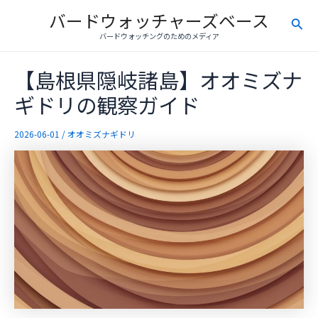
内
バードウォッチャーズベース
検
容
バードウォッチングのためのメディア
を
索
ス
【島根県隠岐諸島】オオミズナ
キ
ッ
ギドリの観察ガイド
プ
2026-06-01
/
オオミズナギドリ