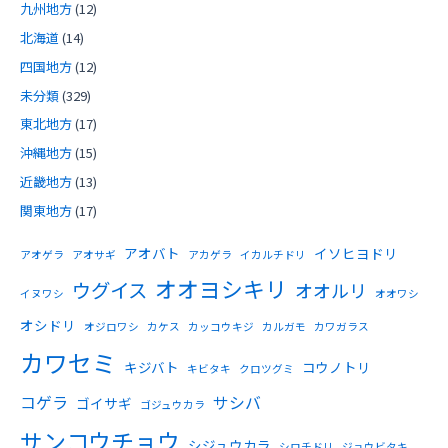
九州地方
(12)
北海道
(14)
四国地方
(12)
未分類
(329)
東北地方
(17)
沖縄地方
(15)
近畿地方
(13)
関東地方
(17)
アオバト
イソヒヨドリ
アオゲラ
アオサギ
アカゲラ
イカルチドリ
オオヨシキリ
ウグイス
オオルリ
イヌワシ
オオワシ
オシドリ
オジロワシ
カケス
カッコウキジ
カルガモ
カワガラス
カワセミ
キジバト
コウノトリ
キビタキ
クロツグミ
コゲラ
サシバ
ゴイサギ
ゴジュウカラ
サンコウチョウ
シジュウカラ
シロチドリ
ジョウビタキ