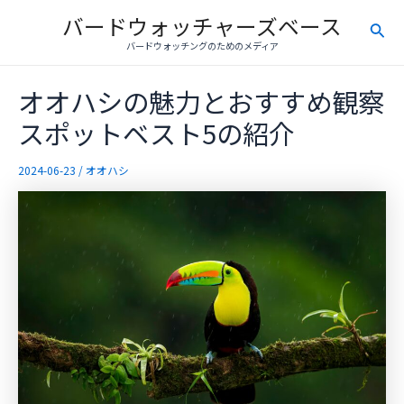
内
バードウォッチャーズベース
検
容
バードウォッチングのためのメディア
を
索
ス
オオハシの魅力とおすすめ観察
キ
ッ
スポットベスト5の紹介
プ
2024-06-23
/
オオハシ