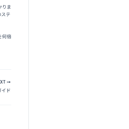
かりま
のステ
を何倍
EXT
ガイド