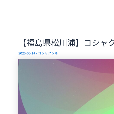
内
容
を
ス
キ
ッ
【福島県松川浦】コシャ
プ
2026-06-14
/
コシャクシギ