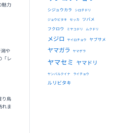
の魅力
シジュウカラ
シロチドリ
ツバメ
ジョウビタキ
セッカ
フクロウ
ミヤコドリ
ムクドリ
メジロ
ヤブサメ
ヤイロチョウ
ヤマガラ
干潟や
ヤマゲラ
の「レ
ヤマセミ
ヤマドリ
ヤンバルクイナ
ライチョウ
ルリビタキ
渡り鳥
訪れま