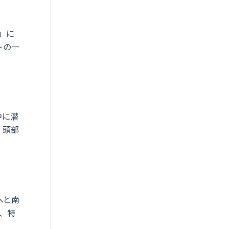
」に
トの一
中に潜
、頭部
へと南
、特