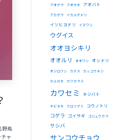
アオバト
アオゲラ
アオサギ
アカゲラ
イカルチドリ
イソヒヨドリ
イヌワシ
ウグイス
オオヨシキリ
オオルリ
オシドリ
オオワシ
オジロワシ
カケス
カッコウキジ
カルガモ
カワガラス
カワセミ
キジバト
？
コウノトリ
キビタキ
クロツグミ
コゲラ
ゴイサギ
ゴジュウカラ
サシバ
る野鳥
サンコウチョウ
ッチャ