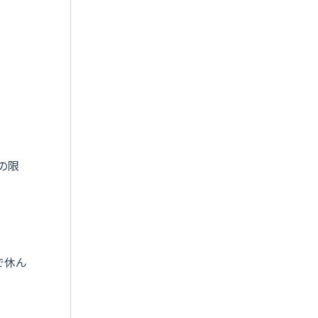
の限
。
で休ん