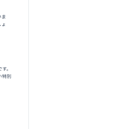
いま
しょ
です。
い特別
。