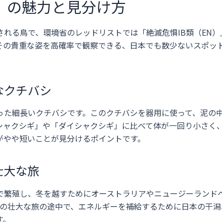
」の魅力と見分け方
れる鳥で、環境省のレッドリストでは「絶滅危惧IB類（EN）
その貴重な姿を高確率で観察できる、日本でも数少ないスポッ
なクチバシ
った細長いクチバシです。このクチバシを器用に使って、泥の
シャクシギ」や「ダイシャクシギ」に比べて体が一回り小さく
がやや短いことが見分けるポイントです。
壮大な旅
で繁殖し、冬を越すためにオーストラリアやニュージーランド
その壮大な旅の途中で、エネルギーを補給するために日本の干潟
す。