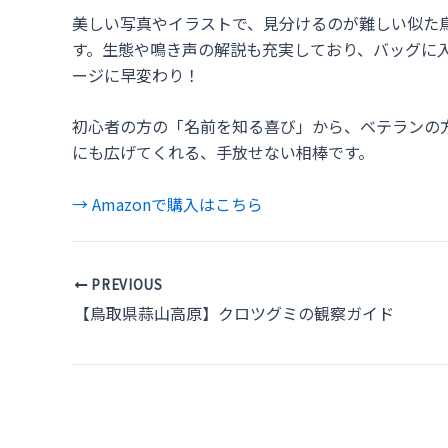
美しい写真やイラストで、見分けるのが難しい似た
す。生態や鳴き声の解説も充実しており、バッグに
ージに早変わり！
初心者の方の「名前を知る喜び」から、ベテランの
にも広げてくれる、手放せない相棒です。
→ Amazonで購入はこちら
Post
PREVIOUS
navigation
【鳥取県蒜山高原】クロツグミの観察ガイド