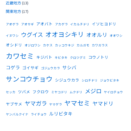
近畿地方
(13)
関東地方
(17)
アオバト
イソヒヨドリ
アオゲラ
アオサギ
アカゲラ
イカルチドリ
オオヨシキリ
ウグイス
オオルリ
イヌワシ
オオワシ
オシドリ
オジロワシ
カケス
カッコウキジ
カルガモ
カワガラス
カワセミ
キジバト
コウノトリ
キビタキ
クロツグミ
コゲラ
サシバ
ゴイサギ
ゴジュウカラ
サンコウチョウ
シジュウカラ
シロチドリ
ジョウビタキ
メジロ
ツバメ
フクロウ
セッカ
ミヤコドリ
ムクドリ
ヤイロチョウ
ヤマセミ
ヤマガラ
ヤマドリ
ヤブサメ
ヤマゲラ
ルリビタキ
ヤンバルクイナ
ライチョウ