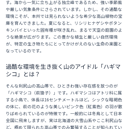
す。海から一気に立ち上がる独立峰であるため、強い季節風
や厳しい気象条件にさらされています。しかし、その過酷な
環境こそが、本州では見られないような希少な高山植物の宝
庫を育んできました。夏になると、リシリヒナゲシやボタン
キンバイといった固有種が咲き乱れ、まるで天空の庭園のよ
うな絶景が広がります。この豊かな植生と厳しい自然環境
が、特定の生き物たちにとってかけがえのない生命の楽園と
なっているのです。
過酷な環境を生き抜く山のアイドル「ハギマ
シコ」とは？
そんな利尻山の高山帯で、ひときわ強い存在感を放つのが
「ハギマシコ（萩猿子）」です。ハギマシコはアトリ科に属
する小鳥で、体長は16センチメートルほど。シックな暗褐色
の体に、萩の花のような美しいピンク色（紅紫色）の羽が散
りばめられているのが特徴です。一般的には冬鳥として日本
全国に飛来しますが、実は北海道の大雪山系やここ利尻山な
ど、極めて限られた高山帯でのみ繁殖することが知られてい