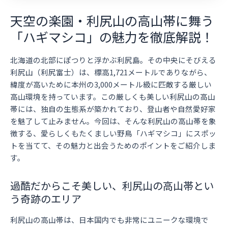
天空の楽園・利尻山の高山帯に舞う
「ハギマシコ」の魅力を徹底解説！
北海道の北部にぽつりと浮かぶ利尻島。その中央にそびえる
利尻山（利尻富士）は、標高1,721メートルでありながら、
緯度が高いために本州の3,000メートル級に匹敵する厳しい
高山環境を持っています。この厳しくも美しい利尻山の高山
帯には、独自の生態系が築かれており、登山者や自然愛好家
を魅了して止みません。今回は、そんな利尻山の高山帯を象
徴する、愛らしくもたくましい野鳥「ハギマシコ」にスポッ
トを当てて、その魅力と出会うためのポイントをご紹介しま
す。
過酷だからこそ美しい、利尻山の高山帯とい
う奇跡のエリア
利尻山の高山帯は、日本国内でも非常にユニークな環境で