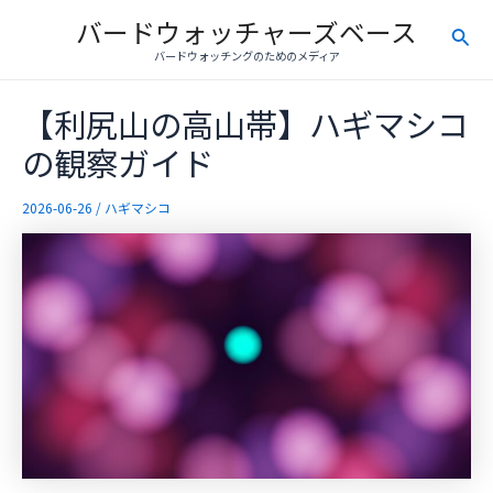
内
バードウォッチャーズベース
検
容
バードウォッチングのためのメディア
を
索
ス
【利尻山の高山帯】ハギマシコ
キ
ッ
の観察ガイド
プ
2026-06-26
/
ハギマシコ