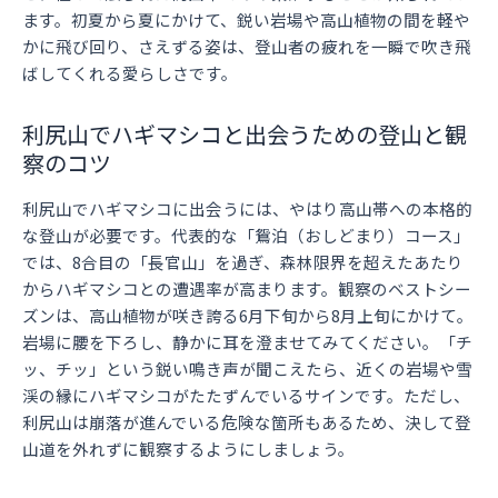
ます。初夏から夏にかけて、鋭い岩場や高山植物の間を軽や
かに飛び回り、さえずる姿は、登山者の疲れを一瞬で吹き飛
ばしてくれる愛らしさです。
利尻山でハギマシコと出会うための登山と観
察のコツ
利尻山でハギマシコに出会うには、やはり高山帯への本格的
な登山が必要です。代表的な「鴛泊（おしどまり）コース」
では、8合目の「長官山」を過ぎ、森林限界を超えたあたり
からハギマシコとの遭遇率が高まります。観察のベストシー
ズンは、高山植物が咲き誇る6月下旬から8月上旬にかけて。
岩場に腰を下ろし、静かに耳を澄ませてみてください。「チ
ッ、チッ」という鋭い鳴き声が聞こえたら、近くの岩場や雪
渓の縁にハギマシコがたたずんでいるサインです。ただし、
利尻山は崩落が進んでいる危険な箇所もあるため、決して登
山道を外れずに観察するようにしましょう。