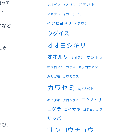
整って
アオバト
アオゲラ
アオサギ
う。
アカゲラ
イカルチドリ
イソヒヨドリ
イヌワシ
ギなど
ウグイス
オオヨシキリ
た身
。
オオルリ
オシドリ
オオワシ
オジロワシ
カケス
カッコウキジ
カルガモ
カワガラス
カワセミ
キジバト
コウノトリ
キビタキ
クロツグミ
コゲラ
ゴイサギ
ゴジュウカラ
サシバ
ぜひ、
サンコウチョウ