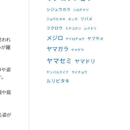
シジュウカラ
シロチドリ
ツバメ
ジョウビタキ
セッカ
フクロウ
ミヤコドリ
ムクドリ
メジロ
ヤブサメ
思われ
ヤイロチョウ
心が躍
ヤマガラ
ヤマゲラ
ヤマセミ
ヤマドリ
声や姿
ヤンバルクイナ
ライチョウ
す。
ルリビタキ
園や庭
る姿が