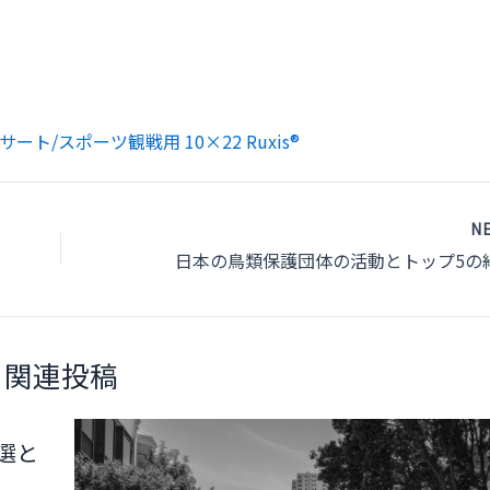
ート/スポーツ観戦用 10×22 Ruxis®
N
関連投稿
選と