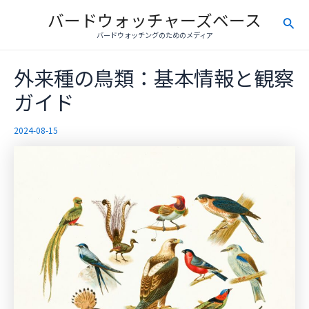
内
バードウォッチャーズベース
検
容
バードウォッチングのためのメディア
を
索
ス
外来種の鳥類：基本情報と観察
キ
ッ
ガイド
プ
2024-08-15