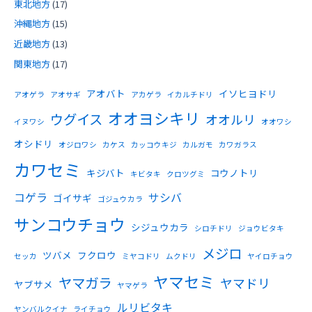
東北地方
(17)
沖縄地方
(15)
近畿地方
(13)
関東地方
(17)
アオバト
イソヒヨドリ
アオゲラ
アオサギ
アカゲラ
イカルチドリ
オオヨシキリ
ウグイス
オオルリ
イヌワシ
オオワシ
オシドリ
オジロワシ
カケス
カッコウキジ
カルガモ
カワガラス
カワセミ
キジバト
コウノトリ
キビタキ
クロツグミ
コゲラ
サシバ
ゴイサギ
ゴジュウカラ
サンコウチョウ
シジュウカラ
シロチドリ
ジョウビタキ
メジロ
ツバメ
フクロウ
セッカ
ミヤコドリ
ムクドリ
ヤイロチョウ
ヤマセミ
ヤマガラ
ヤマドリ
ヤブサメ
ヤマゲラ
ルリビタキ
ヤンバルクイナ
ライチョウ