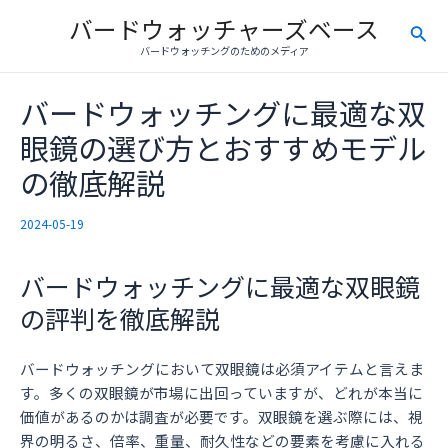
内
バードウォッチャーズベース
検
容
バードウォッチングのためのメディア
を
索
ス
バードウォッチングに最適な双
キ
ッ
眼鏡の選び方とおすすめモデル
プ
の徹底解説
2024-05-19
バードウォッチングに最適な双眼鏡
の評判を徹底解説
バードウォッチングにおいて双眼鏡は必須アイテムと言えま
す。多くの双眼鏡が市場に出回っていますが、どれが本当に
価値があるのかは調査が必要です。双眼鏡を選ぶ際には、視
界の明るさ、倍率、重量、耐久性などの要素を考慮に入れる