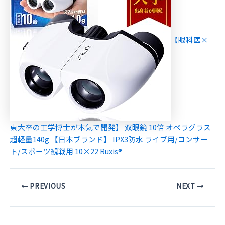
【眼科医×
東大卒の工学博士が本気で開発】 双眼鏡 10倍 オペラグラス
超軽量140g 【日本ブランド】 IPX3防水 ライブ用/コンサー
ト/スポーツ観戦用 10×22 Ruxis®
Post
PREVIOUS
NEXT
navigation