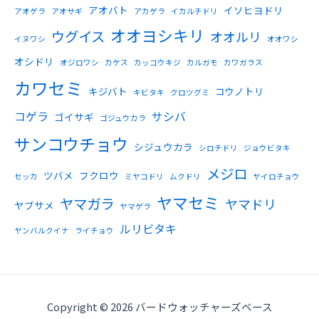
アオバト
イソヒヨドリ
アオゲラ
アオサギ
アカゲラ
イカルチドリ
オオヨシキリ
ウグイス
オオルリ
イヌワシ
オオワシ
オシドリ
オジロワシ
カケス
カッコウキジ
カルガモ
カワガラス
カワセミ
キジバト
コウノトリ
キビタキ
クロツグミ
コゲラ
サシバ
ゴイサギ
ゴジュウカラ
サンコウチョウ
シジュウカラ
シロチドリ
ジョウビタキ
メジロ
ツバメ
フクロウ
セッカ
ミヤコドリ
ムクドリ
ヤイロチョウ
ヤマセミ
ヤマガラ
ヤマドリ
ヤブサメ
ヤマゲラ
ルリビタキ
ヤンバルクイナ
ライチョウ
Copyright © 2026 バードウォッチャーズベース