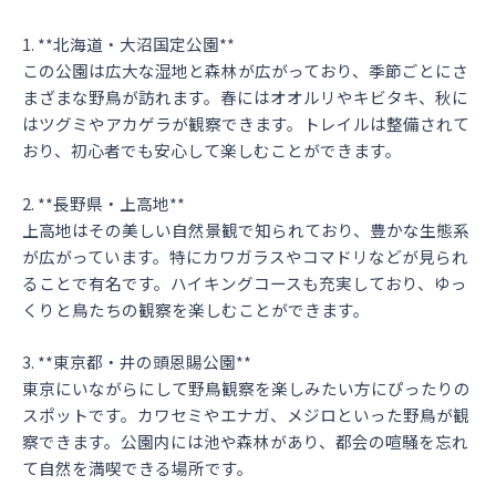
1. **北海道・大沼国定公園**
この公園は広大な湿地と森林が広がっており、季節ごとにさ
まざまな野鳥が訪れます。春にはオオルリやキビタキ、秋に
はツグミやアカゲラが観察できます。トレイルは整備されて
おり、初心者でも安心して楽しむことができます。
2. **長野県・上高地**
上高地はその美しい自然景観で知られており、豊かな生態系
が広がっています。特にカワガラスやコマドリなどが見られ
ることで有名です。ハイキングコースも充実しており、ゆっ
くりと鳥たちの観察を楽しむことができます。
3. **東京都・井の頭恩賜公園**
東京にいながらにして野鳥観察を楽しみたい方にぴったりの
スポットです。カワセミやエナガ、メジロといった野鳥が観
察できます。公園内には池や森林があり、都会の喧騒を忘れ
て自然を満喫できる場所です。