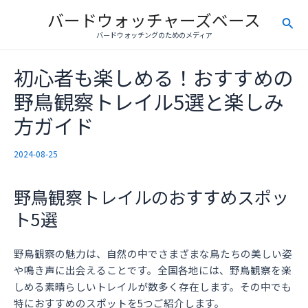
内
バードウォッチャーズベース
検
容
バードウォッチングのためのメディア
を
索
ス
初心者も楽しめる！おすすめの
キ
ッ
野鳥観察トレイル5選と楽しみ
プ
方ガイド
2024-08-25
野鳥観察トレイルのおすすめスポッ
ト5選
野鳥観察の魅力は、自然の中でさまざまな鳥たちの美しい姿
や鳴き声に出会えることです。全国各地には、野鳥観察を楽
しめる素晴らしいトレイルが数多く存在します。その中でも
特におすすめのスポットを5つご紹介します。