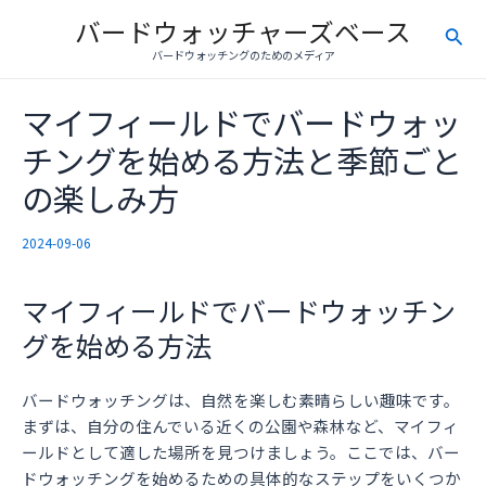
内
バードウォッチャーズベース
検
容
バードウォッチングのためのメディア
を
索
ス
マイフィールドでバードウォッ
キ
ッ
チングを始める方法と季節ごと
プ
の楽しみ方
2024-09-06
マイフィールドでバードウォッチン
グを始める方法
バードウォッチングは、自然を楽しむ素晴らしい趣味です。
まずは、自分の住んでいる近くの公園や森林など、マイフィ
ールドとして適した場所を見つけましょう。ここでは、バー
ドウォッチングを始めるための具体的なステップをいくつか