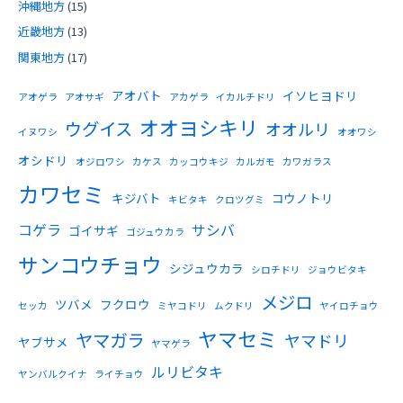
沖縄地方
(15)
近畿地方
(13)
関東地方
(17)
アオバト
イソヒヨドリ
アオゲラ
アオサギ
アカゲラ
イカルチドリ
オオヨシキリ
ウグイス
オオルリ
イヌワシ
オオワシ
オシドリ
オジロワシ
カケス
カッコウキジ
カルガモ
カワガラス
カワセミ
キジバト
コウノトリ
キビタキ
クロツグミ
コゲラ
サシバ
ゴイサギ
ゴジュウカラ
サンコウチョウ
シジュウカラ
シロチドリ
ジョウビタキ
メジロ
ツバメ
フクロウ
セッカ
ミヤコドリ
ムクドリ
ヤイロチョウ
ヤマセミ
ヤマガラ
ヤマドリ
ヤブサメ
ヤマゲラ
ルリビタキ
ヤンバルクイナ
ライチョウ