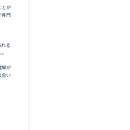
ことが
で専門
訪れる
ん。
理解が
出会い