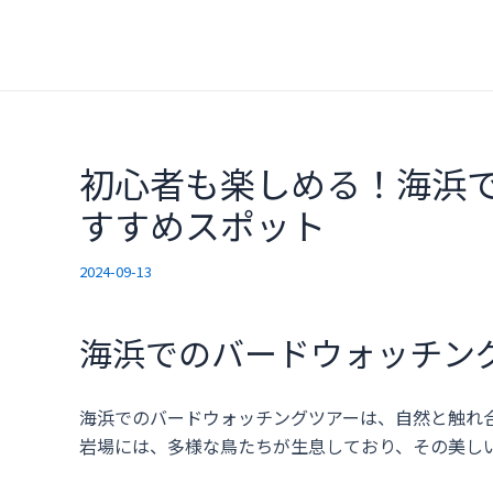
内
容
を
ス
キ
ッ
初心者も楽しめる！海浜
プ
すすめスポット
2024-09-13
海浜でのバードウォッチン
海浜でのバードウォッチングツアーは、自然と触れ
岩場には、多様な鳥たちが生息しており、その美し