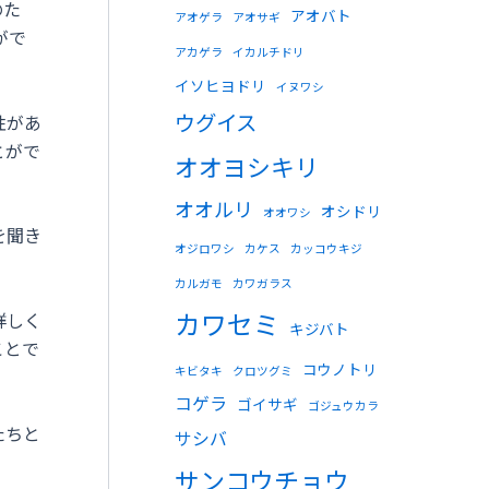
のた
アオバト
アオゲラ
アオサギ
がで
アカゲラ
イカルチドリ
イソヒヨドリ
イヌワシ
ウグイス
性があ
とがで
オオヨシキリ
オオルリ
オシドリ
オオワシ
を聞き
オジロワシ
カケス
カッコウキジ
カルガモ
カワガラス
カワセミ
詳しく
キジバト
ことで
コウノトリ
キビタキ
クロツグミ
コゲラ
ゴイサギ
ゴジュウカラ
たちと
サシバ
サンコウチョウ