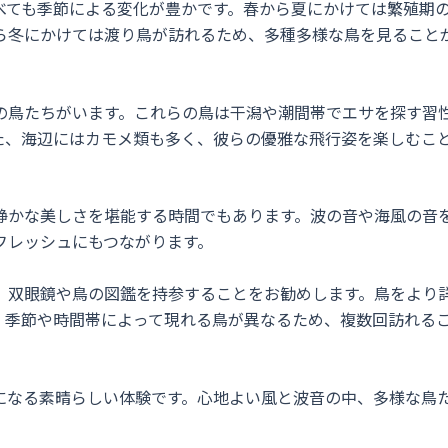
べても季節による変化が豊かです。春から夏にかけては繁殖期
ら冬にかけては渡り鳥が訪れるため、多種多様な鳥を見ること
の鳥たちがいます。これらの鳥は干潟や潮間帯でエサを探す習
た、海辺にはカモメ類も多く、彼らの優雅な飛行姿を楽しむこ
静かな美しさを堪能する時間でもあります。波の音や海風の音
フレッシュにもつながります。
、双眼鏡や鳥の図鑑を持参することをお勧めします。鳥をより
、季節や時間帯によって現れる鳥が異なるため、複数回訪れる
になる素晴らしい体験です。心地よい風と波音の中、多様な鳥