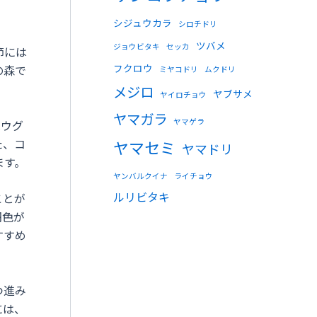
シジュウカラ
シロチドリ
ツバメ
ジョウビタキ
セッカ
節には
フクロウ
の森で
ミヤコドリ
ムクドリ
メジロ
ヤブサメ
ヤイロチョウ
ヤマガラ
ヤマゲラ
はウグ
た、コ
ヤマセミ
ヤマドリ
ます。
ヤンバルクイナ
ライチョウ
ルリビタキ
ことが
羽色が
すすめ
つ進み
には、