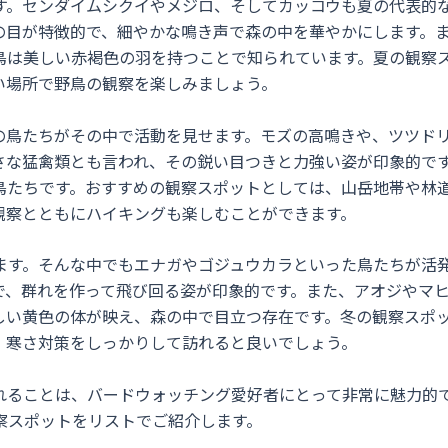
す。センダイムシクイやメジロ、そしてカッコウも夏の代表的
の目が特徴的で、細やかな鳴き声で森の中を華やかにします。
鳥は美しい赤褐色の羽を持つことで知られています。夏の観察
い場所で野鳥の観察を楽しみましょう。
の鳥たちがその中で活動を見せます。モズの高鳴きや、ツツド
さな猛禽類とも言われ、その鋭い目つきと力強い姿が印象的で
鳥たちです。おすすめの観察スポットとしては、山岳地帯や林
観察とともにハイキングも楽しむことができます。
ます。そんな中でもエナガやゴジュウカラといった鳥たちが活
で、群れを作って飛び回る姿が印象的です。また、アオジやマ
しい黄色の体が映え、森の中で目立つ存在です。冬の観察スポ
。寒さ対策をしっかりして訪れると良いでしょう。
れることは、バードウォッチング愛好者にとって非常に魅力的
察スポットをリストでご紹介します。