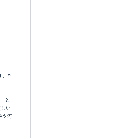
す。そ
ョ」と
美しい
谷や河