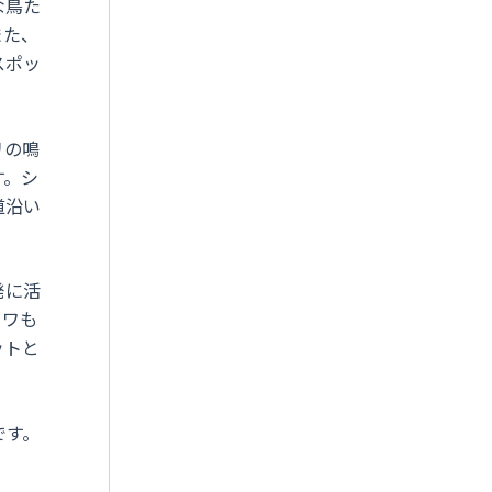
な鳥た
また、
スポッ
リの鳴
す。シ
道沿い
発に活
ヒワも
ットと
です。