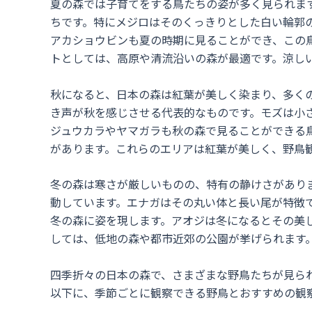
夏の森では子育てをする鳥たちの姿が多く見られま
ちです。特にメジロはそのくっきりとした白い輪郭
アカショウビンも夏の時期に見ることができ、この
トとしては、高原や清流沿いの森が最適です。涼し
秋になると、日本の森は紅葉が美しく染まり、多く
き声が秋を感じさせる代表的なものです。モズは小
ジュウカラやヤマガラも秋の森で見ることができる
があります。これらのエリアは紅葉が美しく、野鳥
冬の森は寒さが厳しいものの、特有の静けさがあり
動しています。エナガはその丸い体と長い尾が特徴
冬の森に姿を現します。アオジは冬になるとその美
しては、低地の森や都市近郊の公園が挙げられます
四季折々の日本の森で、さまざまな野鳥たちが見ら
以下に、季節ごとに観察できる野鳥とおすすめの観