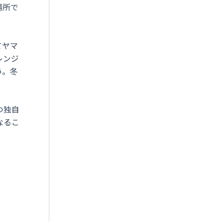
場所で
てヤマ
レンジ
う。冬
つ独自
なるこ