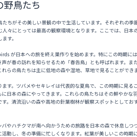
の野鳥たち
鳥たちがその美しい景観の中で生活しています。それぞれの季
む人々にとっては最高の観察環境となります。ここでは、日本
します。
y birds が日本への旅を終え巣作りを始めます。特にこの時期に
き声が春の訪れを知らせるため「春告鳥」とも呼ばれます。ま
これらの鳥たちは主に低地の森や湿地、草地で見ることができ
ります。ツバメやセキレイは代表的な夏鳥で、この時期に見る
もに日本の森にやってきます。これらの鳥たちはその鮮やかな
です。清流沿いの森や高地の針葉樹林が観察スポットとしてお
シバやハチクマが南へ向かうための旅路を日本の森で休息しつ
に活動し、冬の準備に忙しくなります。紅葉が美しいこの時期