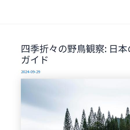
内
容
を
ス
キ
ッ
四季折々の野鳥観察: 日
プ
ガイド
2024-09-29