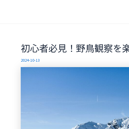
内
容
を
ス
キ
ッ
初心者必見！野鳥観察を
プ
2024-10-13