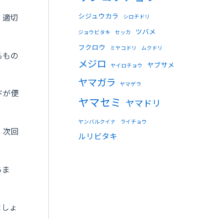
シジュウカラ
、適切
シロチドリ
ツバメ
ジョウビタキ
セッカ
フクロウ
ミヤコドリ
ムクドリ
るもの
メジロ
ヤブサメ
ヤイロチョウ
ヤマガラ
ヤマゲラ
ドが便
ヤマセミ
ヤマドリ
ヤンバルクイナ
ライチョウ
、次回
ルリビタキ
ちま
ましょ