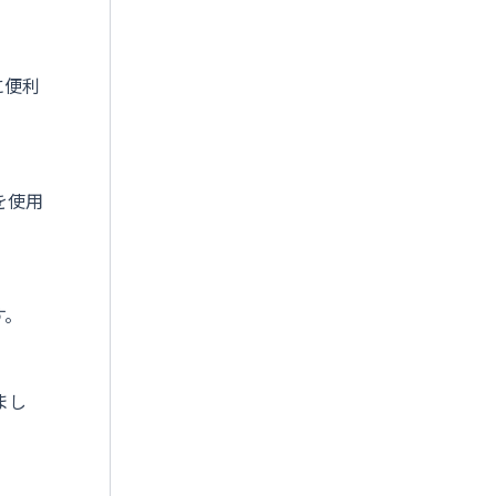
に便利
を使用
す。
まし