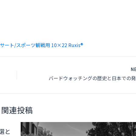
ート/スポーツ観戦用 10×22 Ruxis®
N
関連投稿
選と