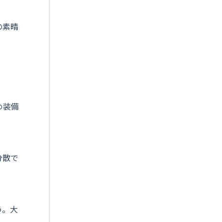
の素晴
め装備
分散で
う。大