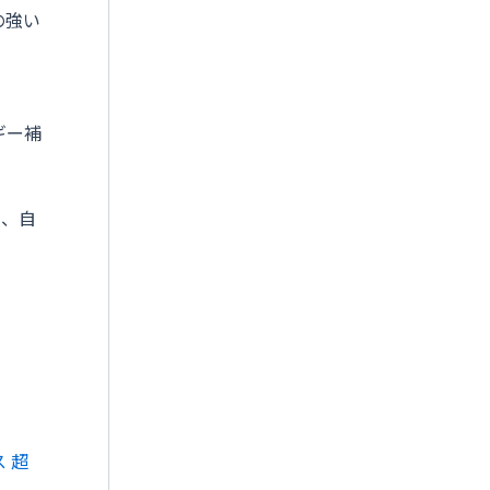
の強い
ギー補
て、自
 超