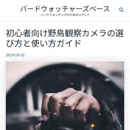
内
バードウォッチャーズベース
検
容
バードウォッチングのためのメディア
を
索
ス
初心者向け野鳥観察カメラの選
キ
ッ
び方と使い方ガイド
プ
2024-10-25