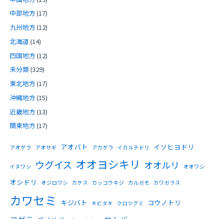
中部地方
(17)
九州地方
(12)
北海道
(14)
四国地方
(12)
未分類
(329)
東北地方
(17)
沖縄地方
(15)
近畿地方
(13)
関東地方
(17)
アオバト
イソヒヨドリ
アオゲラ
アオサギ
アカゲラ
イカルチドリ
オオヨシキリ
ウグイス
オオルリ
イヌワシ
オオワシ
オシドリ
オジロワシ
カケス
カッコウキジ
カルガモ
カワガラス
カワセミ
キジバト
コウノトリ
キビタキ
クロツグミ