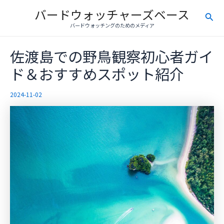
内
バードウォッチャーズベース
検
容
バードウォッチングのためのメディア
を
索
ス
佐渡島での野鳥観察初心者ガイ
キ
ッ
ド＆おすすめスポット紹介
プ
2024-11-02