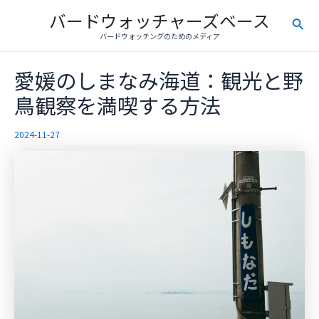
内
バードウォッチャーズベース
検
容
バードウォッチングのためのメディア
を
索
ス
愛媛のしまなみ海道：観光と野
キ
ッ
鳥観察を満喫する方法
プ
2024-11-27