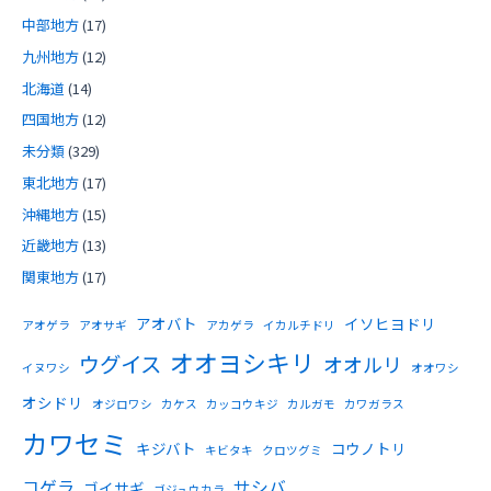
中部地方
(17)
九州地方
(12)
北海道
(14)
四国地方
(12)
未分類
(329)
東北地方
(17)
沖縄地方
(15)
近畿地方
(13)
関東地方
(17)
アオバト
イソヒヨドリ
アオゲラ
アオサギ
アカゲラ
イカルチドリ
オオヨシキリ
ウグイス
オオルリ
イヌワシ
オオワシ
オシドリ
オジロワシ
カケス
カッコウキジ
カルガモ
カワガラス
カワセミ
キジバト
コウノトリ
キビタキ
クロツグミ
コゲラ
サシバ
ゴイサギ
ゴジュウカラ