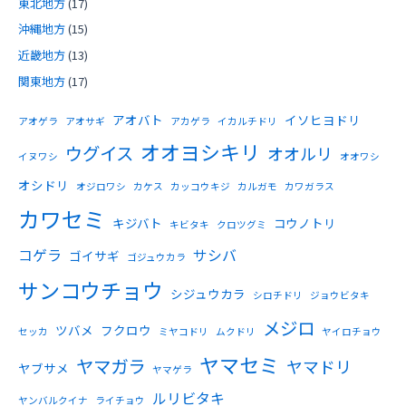
東北地方
(17)
沖縄地方
(15)
近畿地方
(13)
関東地方
(17)
アオバト
イソヒヨドリ
アオゲラ
アオサギ
アカゲラ
イカルチドリ
オオヨシキリ
ウグイス
オオルリ
イヌワシ
オオワシ
オシドリ
オジロワシ
カケス
カッコウキジ
カルガモ
カワガラス
カワセミ
キジバト
コウノトリ
キビタキ
クロツグミ
コゲラ
サシバ
ゴイサギ
ゴジュウカラ
サンコウチョウ
シジュウカラ
シロチドリ
ジョウビタキ
メジロ
ツバメ
フクロウ
セッカ
ミヤコドリ
ムクドリ
ヤイロチョウ
ヤマセミ
ヤマガラ
ヤマドリ
ヤブサメ
ヤマゲラ
ルリビタキ
ヤンバルクイナ
ライチョウ