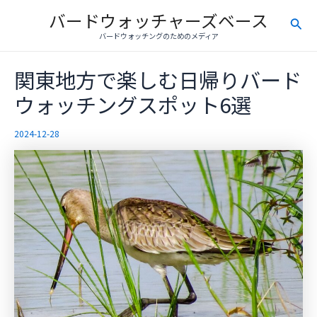
内
バードウォッチャーズベース
検
容
バードウォッチングのためのメディア
を
索
ス
関東地方で楽しむ日帰りバード
キ
ッ
ウォッチングスポット6選
プ
2024-12-28