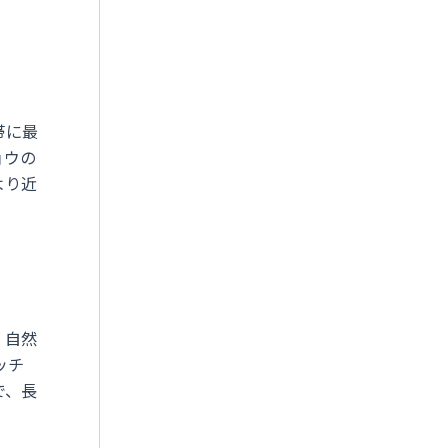
帯に最
ョウの
より近
。自然
ッチ
で、長