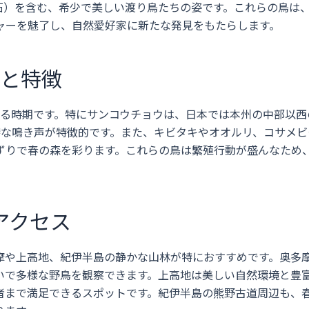
石）を含む、希少で美しい渡り鳥たちの姿です。これらの鳥は
ャーを魅了し、自然愛好家に新たな発見をもたらします。
鳥と特徴
くる時期です。特にサンコウチョウは、日本では本州の中部以西
特な鳴き声が特徴的です。また、キビタキやオオルリ、コサメビ
ずりで春の森を彩ります。これらの鳥は繁殖行動が盛んなため
アクセス
摩や上高地、紀伊半島の静かな山林が特におすすめです。奥多
いで多様な野鳥を観察できます。上高地は美しい自然環境と豊
者まで満足できるスポットです。紀伊半島の熊野古道周辺も、