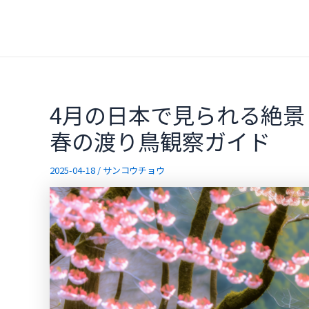
内
容
を
ス
キ
ッ
4月の日本で見られる絶
プ
春の渡り鳥観察ガイド
2025-04-18
/
サンコウチョウ