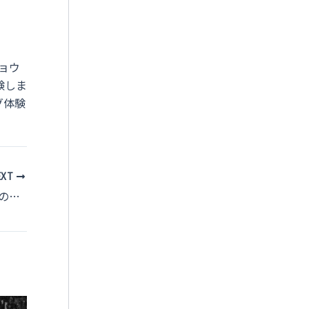
ョウ
験しま
グ体験
EXT
春の渡り鳥観察完全ガイド：2025年4月の日本で見逃せないスポットと観察ポイント