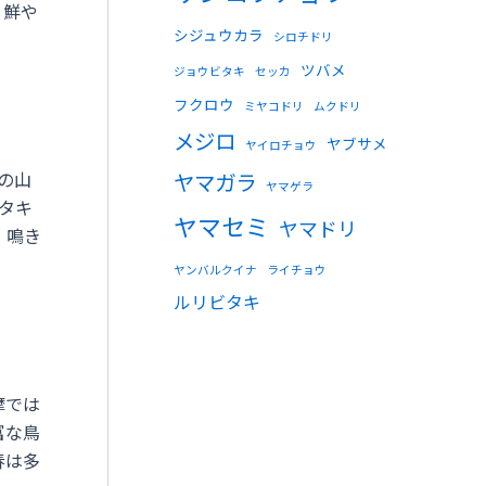
、鮮や
シジュウカラ
シロチドリ
ツバメ
ジョウビタキ
セッカ
フクロウ
ミヤコドリ
ムクドリ
メジロ
ヤブサメ
ヤイロチョウ
ヤマガラ
の山
ヤマゲラ
タキ
ヤマセミ
ヤマドリ
、鳴き
ヤンバルクイナ
ライチョウ
ルリビタキ
摩では
富な鳥
春は多