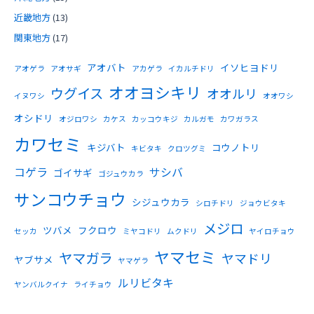
近畿地方
(13)
関東地方
(17)
アオバト
イソヒヨドリ
アオゲラ
アオサギ
アカゲラ
イカルチドリ
オオヨシキリ
ウグイス
オオルリ
イヌワシ
オオワシ
オシドリ
オジロワシ
カケス
カッコウキジ
カルガモ
カワガラス
カワセミ
キジバト
コウノトリ
キビタキ
クロツグミ
コゲラ
サシバ
ゴイサギ
ゴジュウカラ
サンコウチョウ
シジュウカラ
シロチドリ
ジョウビタキ
メジロ
ツバメ
フクロウ
セッカ
ミヤコドリ
ムクドリ
ヤイロチョウ
ヤマセミ
ヤマガラ
ヤマドリ
ヤブサメ
ヤマゲラ
ルリビタキ
ヤンバルクイナ
ライチョウ