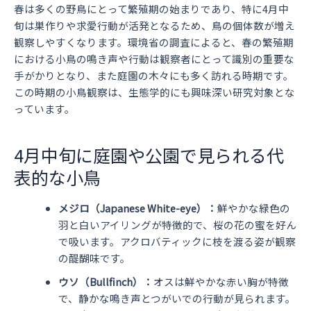
春は多くの野鳥にとって繁殖期の始まりであり、特に4月中
旬は巣作りや求愛行動が活発となるため、鳥の個体数が増え
観察しやすくなります。環境省の調査によると、春の繁殖期
における小鳥の鳴き声や行動は観察者にとって識別の重要な
手がかりとなり、また庭園の木々にも多く訪れる時期です。
この時期の小鳥観察は、生態学的にも興味深い研究対象とな
っています。
4月中旬に庭園や公園で見られる代
表的な小鳥
メジロ（Japanese White-eye）：
鮮やかな緑色の
羽と白いアイリングが特徴的で、桜の花の蜜を好ん
で吸います。アクロバティックに枝を渡る姿が観察
の醍醐味です。
ウソ（Bullfinch）：
オスは鮮やかな赤い胸が特徴
で、静かな鳴き声とつがいでの行動が見られます。