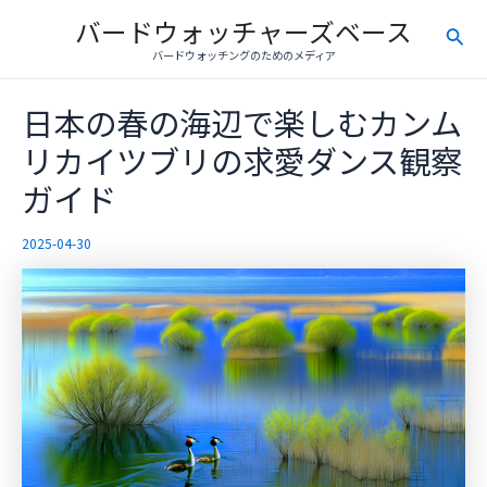
内
バードウォッチャーズベース
検
容
バードウォッチングのためのメディア
を
索
ス
日本の春の海辺で楽しむカンム
キ
ッ
リカイツブリの求愛ダンス観察
プ
ガイド
2025-04-30