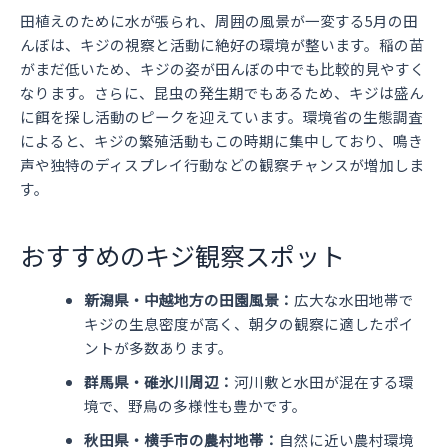
田植えのために水が張られ、周囲の風景が一変する5月の田
んぼは、キジの視察と活動に絶好の環境が整います。稲の苗
がまだ低いため、キジの姿が田んぼの中でも比較的見やすく
なります。さらに、昆虫の発生期でもあるため、キジは盛ん
に餌を探し活動のピークを迎えています。環境省の生態調査
によると、キジの繁殖活動もこの時期に集中しており、鳴き
声や独特のディスプレイ行動などの観察チャンスが増加しま
す。
おすすめのキジ観察スポット
新潟県・中越地方の田園風景：
広大な水田地帯で
キジの生息密度が高く、朝夕の観察に適したポイ
ントが多数あります。
群馬県・碓氷川周辺：
河川敷と水田が混在する環
境で、野鳥の多様性も豊かです。
秋田県・横手市の農村地帯：
自然に近い農村環境