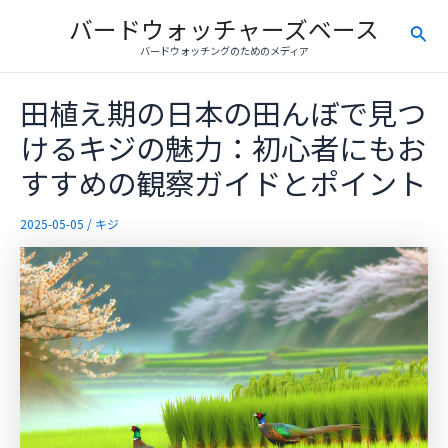
内
バードウォッチャーズベース
検
容
バードウォッチングのためのメディア
を
索
ス
田植え期の日本の田んぼで見つ
キ
ッ
けるキジの魅力：初心者にもお
プ
すすめの観察ガイドとポイント
2025-05-05
/
キジ