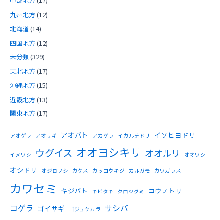
中部地方
(17)
九州地方
(12)
北海道
(14)
四国地方
(12)
未分類
(329)
東北地方
(17)
沖縄地方
(15)
近畿地方
(13)
関東地方
(17)
アオバト
イソヒヨドリ
アオゲラ
アオサギ
アカゲラ
イカルチドリ
オオヨシキリ
ウグイス
オオルリ
イヌワシ
オオワシ
オシドリ
オジロワシ
カケス
カッコウキジ
カルガモ
カワガラス
カワセミ
キジバト
コウノトリ
キビタキ
クロツグミ
コゲラ
サシバ
ゴイサギ
ゴジュウカラ