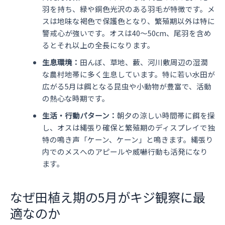
羽を持ち、緑や銅色光沢のある羽毛が特徴です。メ
スは地味な褐色で保護色となり、繁殖期以外は特に
警戒心が強いです。オスは40～50cm、尾羽を含め
るとそれ以上の全長になります。
生息環境：
田んぼ、草地、藪、河川敷周辺の湿潤
な農村地帯に多く生息しています。特に若い水田が
広がる5月は餌となる昆虫や小動物が豊富で、活動
の熱心な時期です。
生活・行動パターン：
朝夕の涼しい時間帯に餌を探
し、オスは縄張り確保と繁殖期のディスプレイで独
特の鳴き声「ケーン、ケーン」と鳴きます。縄張り
内でのメスへのアピールや威嚇行動も活発になり
ます。
なぜ田植え期の5月がキジ観察に最
適なのか