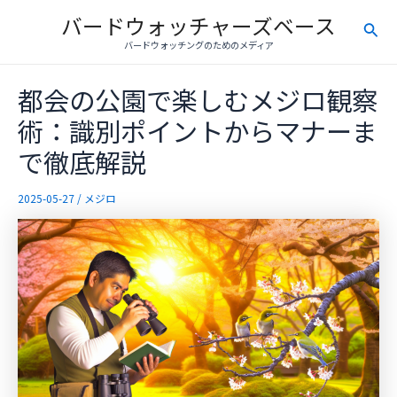
内
バードウォッチャーズベース
検
容
バードウォッチングのためのメディア
を
索
ス
都会の公園で楽しむメジロ観察
キ
ッ
術：識別ポイントからマナーま
プ
で徹底解説
2025-05-27
/
メジロ