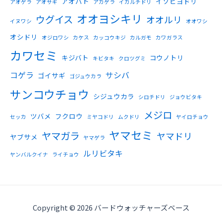
アオバト
イソヒヨドリ
アオゲラ
アオサギ
アカゲラ
イカルチドリ
オオヨシキリ
ウグイス
オオルリ
イヌワシ
オオワシ
オシドリ
オジロワシ
カケス
カッコウキジ
カルガモ
カワガラス
カワセミ
キジバト
コウノトリ
キビタキ
クロツグミ
コゲラ
サシバ
ゴイサギ
ゴジュウカラ
サンコウチョウ
シジュウカラ
シロチドリ
ジョウビタキ
メジロ
ツバメ
フクロウ
セッカ
ミヤコドリ
ムクドリ
ヤイロチョウ
ヤマセミ
ヤマガラ
ヤマドリ
ヤブサメ
ヤマゲラ
ルリビタキ
ヤンバルクイナ
ライチョウ
Copyright © 2026 バードウォッチャーズベース