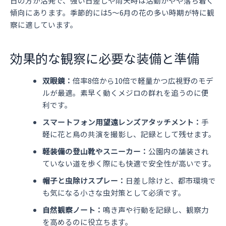
日の方が活発で、強い日差しや雨天時は活動がやや落ち着く
傾向にあります。季節的には5～6月の花の多い時期が特に観
察に適しています。
効果的な観察に必要な装備と準備
双眼鏡：
倍率8倍から10倍で軽量かつ広視野のモデ
ルが最適。素早く動くメジロの群れを追うのに便
利です。
スマートフォン用望遠レンズアタッチメント：
手
軽に花と鳥の共演を撮影し、記録として残せます。
軽装備の登山靴やスニーカー：
公園内の舗装され
ていない道を歩く際にも快適で安全性が高いです。
帽子と虫除けスプレー：
日差し除けと、都市環境で
も気になる小さな虫対策として必須です。
自然観察ノート：
鳴き声や行動を記録し、観察力
を高めるのに役立ちます。