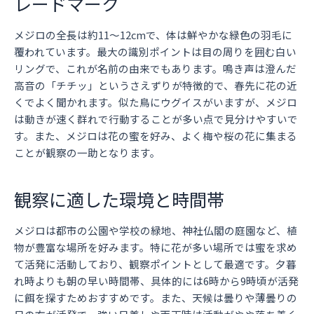
レードマーク
メジロの全長は約11～12cmで、体は鮮やかな緑色の羽毛に
覆われています。最大の識別ポイントは目の周りを囲む白い
リングで、これが名前の由来でもあります。鳴き声は澄んだ
高音の「チチッ」というさえずりが特徴的で、春先に花の近
くでよく聞かれます。似た鳥にウグイスがいますが、メジロ
は動きが速く群れで行動することが多い点で見分けやすいで
す。また、メジロは花の蜜を好み、よく梅や桜の花に集まる
ことが観察の一助となります。
観察に適した環境と時間帯
メジロは都市の公園や学校の緑地、神社仏閣の庭園など、植
物が豊富な場所を好みます。特に花が多い場所では蜜を求め
て活発に活動しており、観察ポイントとして最適です。夕暮
れ時よりも朝の早い時間帯、具体的には6時から9時頃が活発
に餌を探すためおすすめです。また、天候は曇りや薄曇りの