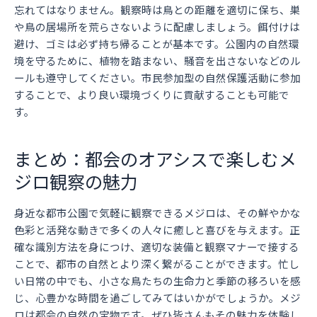
忘れてはなりません。観察時は鳥との距離を適切に保ち、巣
や鳥の居場所を荒らさないように配慮しましょう。餌付けは
避け、ゴミは必ず持ち帰ることが基本です。公園内の自然環
境を守るために、植物を踏まない、騒音を出さないなどのル
ールも遵守してください。市民参加型の自然保護活動に参加
することで、より良い環境づくりに貢献することも可能で
す。
まとめ：都会のオアシスで楽しむメ
ジロ観察の魅力
身近な都市公園で気軽に観察できるメジロは、その鮮やかな
色彩と活発な動きで多くの人々に癒しと喜びを与えます。正
確な識別方法を身につけ、適切な装備と観察マナーで接する
ことで、都市の自然とより深く繋がることができます。忙し
い日常の中でも、小さな鳥たちの生命力と季節の移ろいを感
じ、心豊かな時間を過ごしてみてはいかがでしょうか。メジ
ロは都会の自然の宝物です。ぜひ皆さんもその魅力を体験し