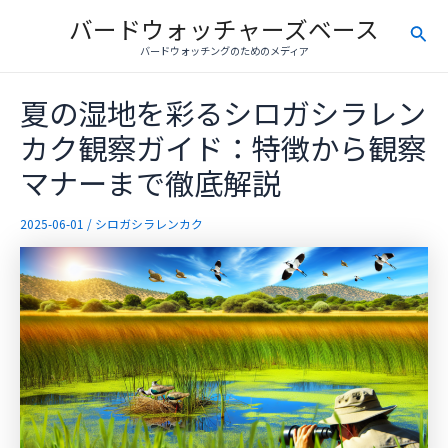
内
バードウォッチャーズベース
検
容
バードウォッチングのためのメディア
を
索
ス
夏の湿地を彩るシロガシラレン
キ
ッ
カク観察ガイド：特徴から観察
プ
マナーまで徹底解説
2025-06-01
/
シロガシラレンカク