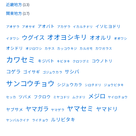
近畿地方
(13)
関東地方
(17)
アオバト
イソヒヨドリ
アオゲラ
アオサギ
アカゲラ
イカルチドリ
オオヨシキリ
ウグイス
オオルリ
イヌワシ
オオワシ
オシドリ
オジロワシ
カケス
カッコウキジ
カルガモ
カワガラス
カワセミ
キジバト
コウノトリ
キビタキ
クロツグミ
コゲラ
サシバ
ゴイサギ
ゴジュウカラ
サンコウチョウ
シジュウカラ
シロチドリ
ジョウビタキ
メジロ
ツバメ
フクロウ
セッカ
ミヤコドリ
ムクドリ
ヤイロチョウ
ヤマセミ
ヤマガラ
ヤマドリ
ヤブサメ
ヤマゲラ
ルリビタキ
ヤンバルクイナ
ライチョウ