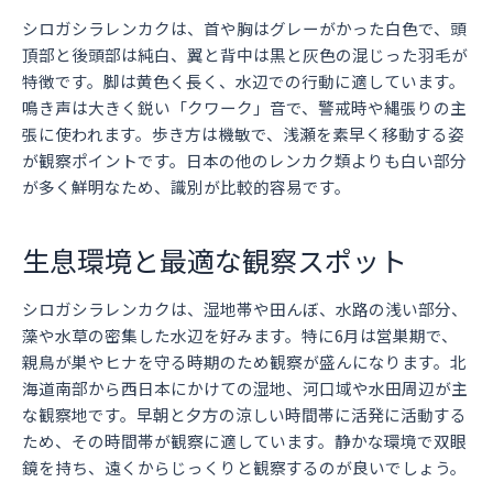
シロガシラレンカクは、首や胸はグレーがかった白色で、頭
頂部と後頭部は純白、翼と背中は黒と灰色の混じった羽毛が
特徴です。脚は黄色く長く、水辺での行動に適しています。
鳴き声は大きく鋭い「クワーク」音で、警戒時や縄張りの主
張に使われます。歩き方は機敏で、浅瀬を素早く移動する姿
が観察ポイントです。日本の他のレンカク類よりも白い部分
が多く鮮明なため、識別が比較的容易です。
生息環境と最適な観察スポット
シロガシラレンカクは、湿地帯や田んぼ、水路の浅い部分、
藻や水草の密集した水辺を好みます。特に6月は営巣期で、
親鳥が巣やヒナを守る時期のため観察が盛んになります。北
海道南部から西日本にかけての湿地、河口域や水田周辺が主
な観察地です。早朝と夕方の涼しい時間帯に活発に活動する
ため、その時間帯が観察に適しています。静かな環境で双眼
鏡を持ち、遠くからじっくりと観察するのが良いでしょう。