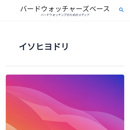
内
バードウォッチャーズベース
検
容
バードウォッチングのためのメディア
を
索
ス
キ
ッ
イソヒヨドリ
プ