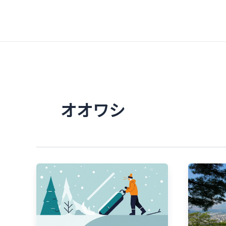
内
容
を
ス
キ
ッ
プ
オオワシ