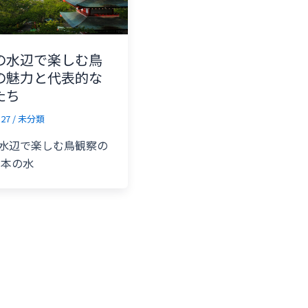
の水辺で楽しむ鳥
の魅力と代表的な
たち
-27
/
未分類
水辺で楽しむ鳥観察の
日本の水