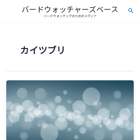
内
バードウォッチャーズベース
検
容
バードウォッチングのためのメディア
を
索
ス
キ
ッ
カイツブリ
プ