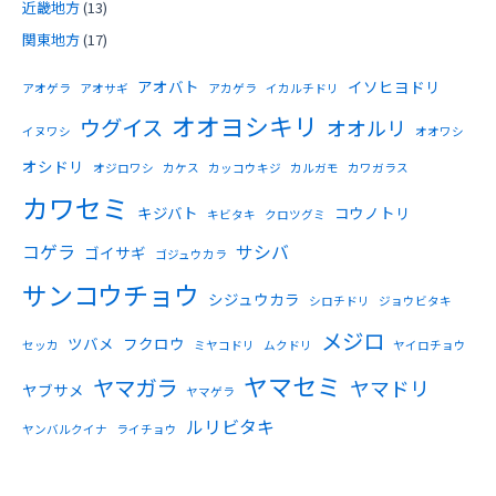
近畿地方
(13)
関東地方
(17)
アオバト
イソヒヨドリ
アオゲラ
アオサギ
アカゲラ
イカルチドリ
オオヨシキリ
ウグイス
オオルリ
イヌワシ
オオワシ
オシドリ
オジロワシ
カケス
カッコウキジ
カルガモ
カワガラス
カワセミ
キジバト
コウノトリ
キビタキ
クロツグミ
コゲラ
サシバ
ゴイサギ
ゴジュウカラ
サンコウチョウ
シジュウカラ
シロチドリ
ジョウビタキ
メジロ
ツバメ
フクロウ
セッカ
ミヤコドリ
ムクドリ
ヤイロチョウ
ヤマセミ
ヤマガラ
ヤマドリ
ヤブサメ
ヤマゲラ
ルリビタキ
ヤンバルクイナ
ライチョウ