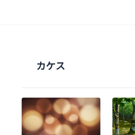
内
容
を
ス
キ
ッ
プ
カケス