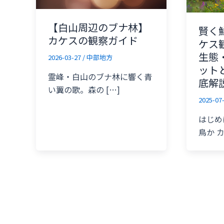
【白山周辺のブナ林】
賢く
カケスの観察ガイド
ケス
生態
2026-03-27
/
中部地方
ット
霊峰・白山のブナ林に響く青
底解
い翼の歌。森の […]
2025-07
はじめ
鳥か 