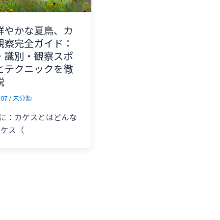
鮮やかな夏鳥、カ
観察完全ガイド：
・識別・観察スポ
とテクニックを徹
説
-07
/
未分類
に：カケスとはどんな
カケス（