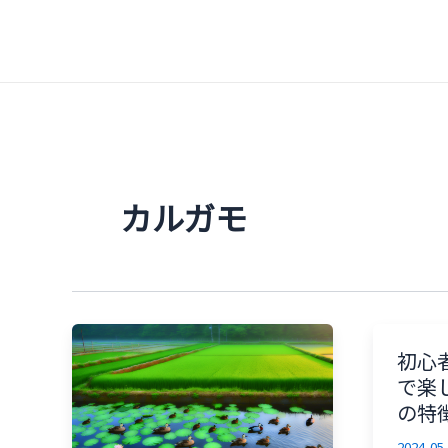
内
容
を
ス
キ
ッ
プ
カルガモ
初心
で楽
の特
2024-05