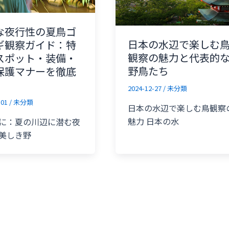
な夜行性の夏鳥ゴ
日本の水辺で楽しむ
ギ観察ガイド：特
観察の魅力と代表的
スポット・装備・
野鳥たち
保護マナーを徹底
2024-12-27
/
未分類
-01
/
未分類
日本の水辺で楽しむ鳥観察
魅力 日本の水
に：夏の川辺に潜む夜
美しき野