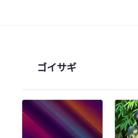
内
容
を
ス
キ
ッ
プ
ゴイサギ