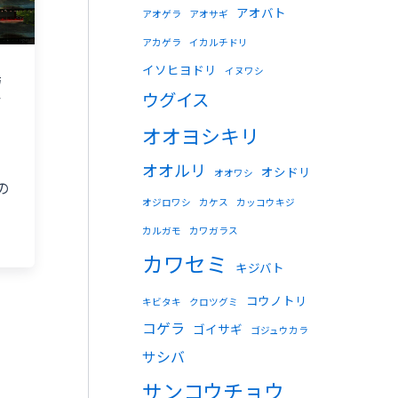
アオバト
アオゲラ
アオサギ
アカゲラ
イカルチドリ
イソヒヨドリ
イヌワシ
鳥
ウグイス
な
オオヨシキリ
オオルリ
オシドリ
オオワシ
の
オジロワシ
カケス
カッコウキジ
カルガモ
カワガラス
カワセミ
キジバト
コウノトリ
キビタキ
クロツグミ
コゲラ
ゴイサギ
ゴジュウカラ
サシバ
サンコウチョウ