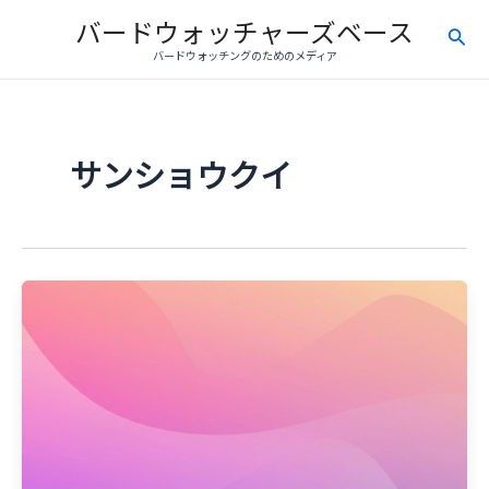
内
バードウォッチャーズベース
検
容
バードウォッチングのためのメディア
を
索
ス
キ
ッ
サンショウクイ
プ