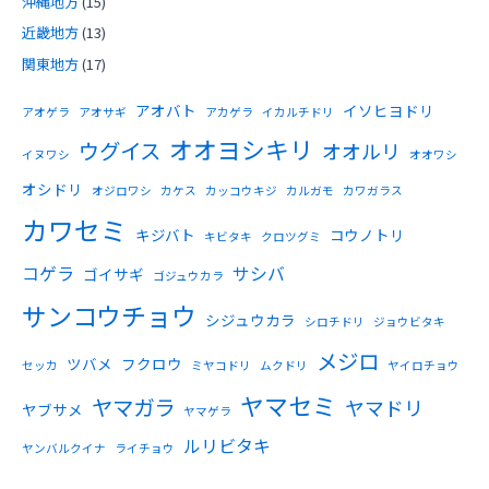
沖縄地方
(15)
近畿地方
(13)
関東地方
(17)
アオバト
イソヒヨドリ
アオゲラ
アオサギ
アカゲラ
イカルチドリ
オオヨシキリ
ウグイス
オオルリ
イヌワシ
オオワシ
オシドリ
オジロワシ
カケス
カッコウキジ
カルガモ
カワガラス
カワセミ
キジバト
コウノトリ
キビタキ
クロツグミ
コゲラ
サシバ
ゴイサギ
ゴジュウカラ
サンコウチョウ
シジュウカラ
シロチドリ
ジョウビタキ
メジロ
ツバメ
フクロウ
セッカ
ミヤコドリ
ムクドリ
ヤイロチョウ
ヤマセミ
ヤマガラ
ヤマドリ
ヤブサメ
ヤマゲラ
ルリビタキ
ヤンバルクイナ
ライチョウ