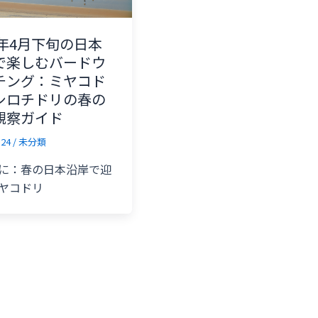
5年4月下旬の日本
で楽しむバードウ
チング：ミヤコド
シロチドリの春の
観察ガイド
-24
/
未分類
に：春の日本沿岸で迎
ヤコドリ