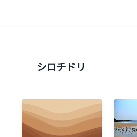
内
容
を
ス
キ
ッ
プ
シロチドリ