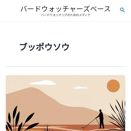
内
バードウォッチャーズベース
検
容
バードウォッチングのためのメディア
を
索
ス
キ
ッ
ブッポウソウ
プ