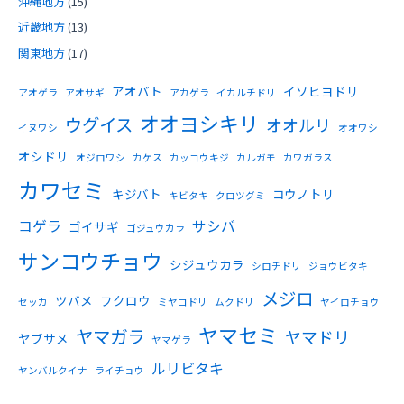
沖縄地方
(15)
近畿地方
(13)
関東地方
(17)
アオバト
イソヒヨドリ
アオゲラ
アオサギ
アカゲラ
イカルチドリ
オオヨシキリ
ウグイス
オオルリ
イヌワシ
オオワシ
オシドリ
オジロワシ
カケス
カッコウキジ
カルガモ
カワガラス
カワセミ
キジバト
コウノトリ
キビタキ
クロツグミ
コゲラ
サシバ
ゴイサギ
ゴジュウカラ
サンコウチョウ
シジュウカラ
シロチドリ
ジョウビタキ
メジロ
ツバメ
フクロウ
セッカ
ミヤコドリ
ムクドリ
ヤイロチョウ
ヤマセミ
ヤマガラ
ヤマドリ
ヤブサメ
ヤマゲラ
ルリビタキ
ヤンバルクイナ
ライチョウ