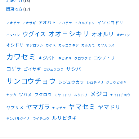
近畿地方
(13)
関東地方
(17)
アオバト
イソヒヨドリ
アオゲラ
アオサギ
アカゲラ
イカルチドリ
オオヨシキリ
ウグイス
オオルリ
イヌワシ
オオワシ
オシドリ
オジロワシ
カケス
カッコウキジ
カルガモ
カワガラス
カワセミ
キジバト
コウノトリ
キビタキ
クロツグミ
コゲラ
サシバ
ゴイサギ
ゴジュウカラ
サンコウチョウ
シジュウカラ
シロチドリ
ジョウビタキ
メジロ
ツバメ
フクロウ
セッカ
ミヤコドリ
ムクドリ
ヤイロチョウ
ヤマセミ
ヤマガラ
ヤマドリ
ヤブサメ
ヤマゲラ
ルリビタキ
ヤンバルクイナ
ライチョウ