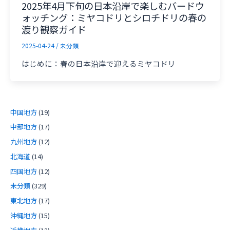
2025年4月下旬の日本沿岸で楽しむバードウ
ォッチング：ミヤコドリとシロチドリの春の
渡り観察ガイド
2025-04-24
/
未分類
はじめに：春の日本沿岸で迎えるミヤコドリ
中国地方
(19)
中部地方
(17)
九州地方
(12)
北海道
(14)
四国地方
(12)
未分類
(329)
東北地方
(17)
沖縄地方
(15)