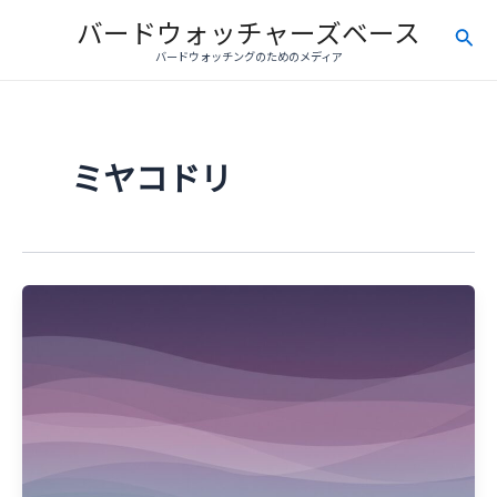
内
バードウォッチャーズベース
検
容
バードウォッチングのためのメディア
を
索
ス
キ
ッ
ミヤコドリ
プ