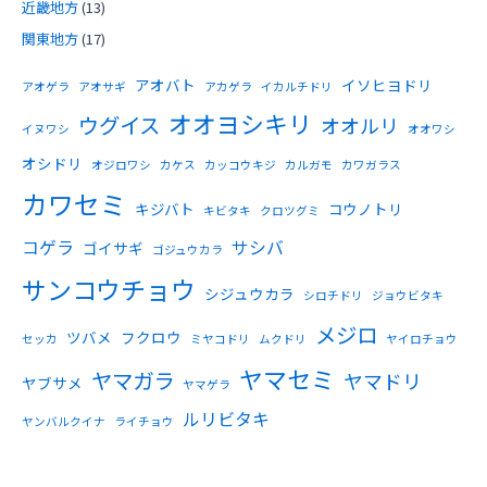
近畿地方
(13)
関東地方
(17)
アオバト
イソヒヨドリ
アオゲラ
アオサギ
アカゲラ
イカルチドリ
オオヨシキリ
ウグイス
オオルリ
イヌワシ
オオワシ
オシドリ
オジロワシ
カケス
カッコウキジ
カルガモ
カワガラス
カワセミ
キジバト
コウノトリ
キビタキ
クロツグミ
コゲラ
サシバ
ゴイサギ
ゴジュウカラ
サンコウチョウ
シジュウカラ
シロチドリ
ジョウビタキ
メジロ
ツバメ
フクロウ
セッカ
ミヤコドリ
ムクドリ
ヤイロチョウ
ヤマセミ
ヤマガラ
ヤマドリ
ヤブサメ
ヤマゲラ
ルリビタキ
ヤンバルクイナ
ライチョウ