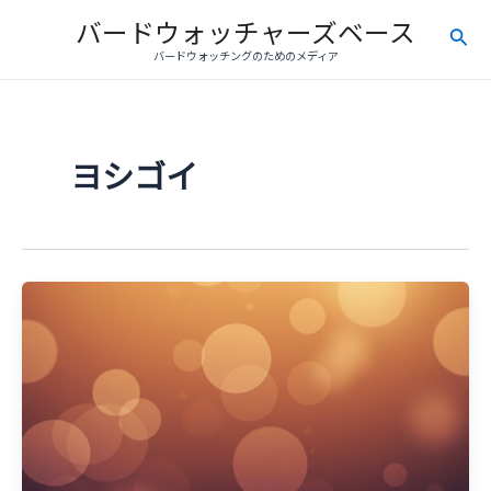
内
バードウォッチャーズベース
検
容
バードウォッチングのためのメディア
を
索
ス
キ
ッ
ヨシゴイ
プ