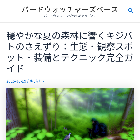
内
バードウォッチャーズベース
検
容
バードウォッチングのためのメディア
を
索
ス
穏やかな夏の森林に響くキジバ
キ
ッ
トのさえずり：生態・観察スポ
プ
ット・装備とテクニック完全ガ
イド
2025-06-19
/
キジバト