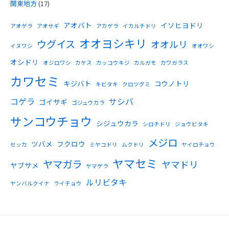
関東地方
(17)
アオバト
イソヒヨドリ
アオゲラ
アオサギ
アカゲラ
イカルチドリ
オオヨシキリ
ウグイス
オオルリ
イヌワシ
オオワシ
オシドリ
オジロワシ
カケス
カッコウキジ
カルガモ
カワガラス
カワセミ
キジバト
コウノトリ
キビタキ
クロツグミ
コゲラ
サシバ
ゴイサギ
ゴジュウカラ
サンコウチョウ
シジュウカラ
シロチドリ
ジョウビタキ
メジロ
ツバメ
フクロウ
セッカ
ミヤコドリ
ムクドリ
ヤイロチョウ
ヤマセミ
ヤマガラ
ヤマドリ
ヤブサメ
ヤマゲラ
ルリビタキ
ヤンバルクイナ
ライチョウ