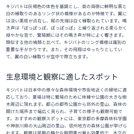
キジバトは灰褐色の体色を基調とし、首の両側に鮮明な黒と
白の縁取りのあるリング状の模様があるのが特徴です。翼に
は淡い黒斑が点在し、尾の先端は白く縁取られています。鳴
き声は「ぽっぽっぽ、ぽっぽっぽ」と繰り返される柔らかく
穏やかな音で、繁殖期にはその鳴き声が特によく響きます。
類似する他の鳩類と比べて、キジバトのリング模様は識別の
重要な手がかりです。また、その飛翔はゆったりとしてい
て、翼の白い縁取りが空中で際立ちます。
生息環境と観察に適したスポット
キジバトは日本中の様々な森林環境や市街地近くの緑地に適
応しており、夏場は特に繁殖のために林縁や公園の大きな樹
木周辺に現れます。都心の都市公園から郊外の里山、森林の
開けた場所まで幅広く見られ、子育ての様子も観察可能で
す。おすすめの観察スポットには、東京都の多摩森林科学園
や神奈川県の大山周辺の里山、信州地方の森林公園が挙げら
れます。観察は早朝の静かな時間帯が最も効果的で、木立の