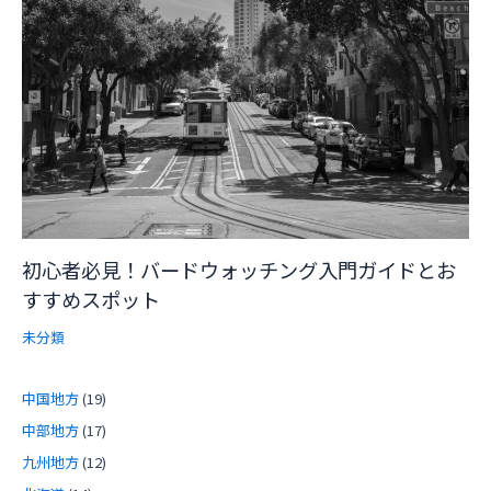
初心者必見！バードウォッチング入門ガイドとお
すすめスポット
未分類
中国地方
(19)
中部地方
(17)
九州地方
(12)