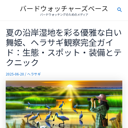
内
バードウォッチャーズベース
検
容
バードウォッチングのためのメディア
を
索
ス
夏の沿岸湿地を彩る優雅な白い
キ
ッ
舞姫、ヘラサギ観察完全ガイ
プ
ド：生態・スポット・装備とテ
クニック
2025-06-20
/
ヘラサギ