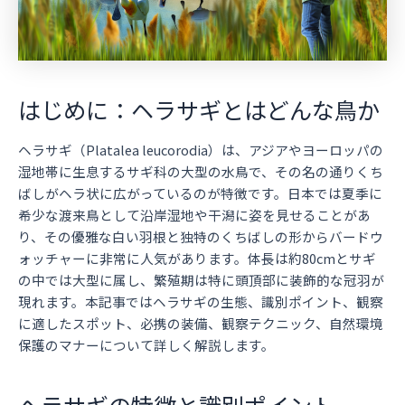
はじめに：ヘラサギとはどんな鳥か
ヘラサギ（Platalea leucorodia）は、アジアやヨーロッパの
湿地帯に生息するサギ科の大型の水鳥で、その名の通りくち
ばしがヘラ状に広がっているのが特徴です。日本では夏季に
希少な渡来鳥として沿岸湿地や干潟に姿を見せることがあ
り、その優雅な白い羽根と独特のくちばしの形からバードウ
ォッチャーに非常に人気があります。体長は約80cmとサギ
の中では大型に属し、繁殖期は特に頭頂部に装飾的な冠羽が
現れます。本記事ではヘラサギの生態、識別ポイント、観察
に適したスポット、必携の装備、観察テクニック、自然環境
保護のマナーについて詳しく解説します。
ヘラサギの特徴と識別ポイント