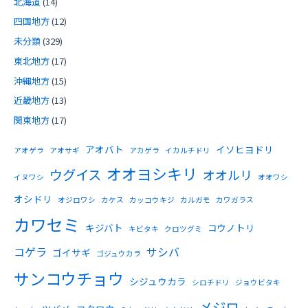
北海道
(14)
四国地方
(12)
未分類
(329)
東北地方
(17)
沖縄地方
(15)
近畿地方
(13)
関東地方
(17)
アオバト
イソヒヨドリ
アオゲラ
アオサギ
アカゲラ
イカルチドリ
オオヨシキリ
ウグイス
オオルリ
イヌワシ
オオワシ
オシドリ
オジロワシ
カケス
カッコウキジ
カルガモ
カワガラス
カワセミ
キジバト
コウノトリ
キビタキ
クロツグミ
コゲラ
サシバ
ゴイサギ
ゴジュウカラ
サンコウチョウ
シジュウカラ
シロチドリ
ジョウビタキ
メジロ