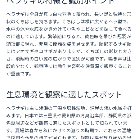
ヘラサギは全身が真っ白な羽毛で覆われ、長い足と独特な形
状のくちばしを持ちます。くちばしは横に広がるヘラ型で、
水中の泥や水底をかき分けて小魚やエビなどを探して食べる
のに適しています。繁殖期になると、黄色味を帯びた冠羽が
頭頂部に現れ、非常に優雅な姿を見せます。類似するサギ類
にはアオサギやコサギがありますが、くちばしの形状と大き
さ、飛翔時の白い翼の広がりで区別が可能です。鳴き声は比
較的少なく、観察時には動作や姿勢を注意深く観察すること
が重要です。
生息環境と観察に適したスポット
ヘラサギは主に浅瀬の干潟や塩性湿地、沿岸の浅い水域を好
みます。日本では三重県や愛知県の湾奥沿岸部、静岡県の浜
名湖周辺などが観察に適したスポットとして知られていま
す。夏場は春から秋にかけての渡りの時期で、これらの湿地
で採餌や休息の様子が見られます。観察は陽が昇り始める早