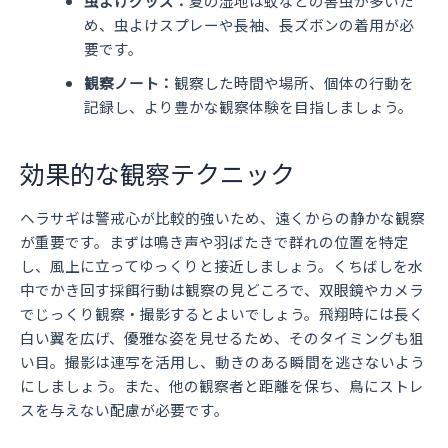
虫よけグッズ：
夏の湿地は蚊などの害虫が多いた
め、虫よけスプレーや長袖、長ズボンの着用が必
要です。
観察ノート：
観察した時間や場所、個体の行動を
記録し、より豊かな観察体験を目指しましょう。
効果的な観察テクニック
ヘラサギは警戒心が比較的強いため、遠くからの静かな観察
が重要です。まずは鳴き声や羽ばたきで群れの位置を特定
し、風上に立ってゆっくりと接近しましょう。くちばしを水
中でかき回す採餌行動は観察の見どころで、双眼鏡やカメラ
でじっくり観察・撮影するとよいでしょう。飛翔時には長く
白い翼を広げ、優雅な姿を見せるため、そのタイミングも狙
い目。撮影は連写を活用し、動きのある瞬間を逃さないよう
にしましょう。また、他の観察者と距離を保ち、鳥にストレ
スを与えない配慮が必要です。